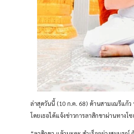
ล่าสุดวันนี้ (10 ก.ค. 68) ด้านสามเณรีแก้ว
โดยเธอได้แจ้งข่าวการลาสิกขาผ่านทางโซเ
“ลาสิกขา แล้วนะคะ สำเร็จอย่างสมบูรณ์ ก