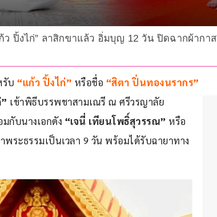
แก้ว ปิ้งไก่” ลาสิกขาแล้ว อิ่มบุญ 12 วัน ปิดฉากผ้า
หรับ
“แก้ว ปิ้งไก่”
 หรือชื่อ 
“สิตา ปิ่นทองนรากร”
่”
 เข้าพิธีบรรพชาสามเณรี ณ ศรีวรญาลัย 
ร้อมกับนางเอกดัง 
“เจนี่ เทียนโพธิ์สุวรรณ”
 หรือ 
ษาพระธรรมเป็นเวลา 9 วัน พร้อมได้รับฉายาทาง