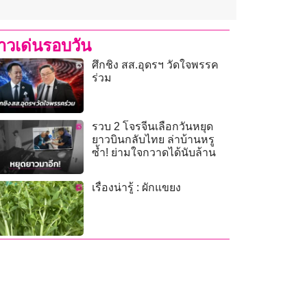
่าวเด่นรอบวัน
ศึกชิง สส.อุดรฯ วัดใจพรรค
ร่วม
รวบ 2 โจรจีนเลือกวันหยุด
ยาวบินกลับไทย ล่าบ้านหรู
ซ้ำ! ย่ามใจกวาดได้นับล้าน
เรื่องน่ารู้ : ผักแขยง