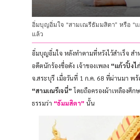
อิ่มบุญอิ่มใจ “สามเณรีธัมมสิตา” หรือ “
แล้ว
อิ่มบุญอิ่มใจ หลังทำตามที่หวังไว้สำเร็จ สำ
อดีตนักร้องชื่อดัง เจ้าของเพลง 
“แก้วปิ้งไก
จ.สระบุรี เมื่อวันที่ 1 ก.ค. 68 ที่ผ่านมา พ
“สามเณรีเจนี่”
 โดยถือครองผ้าเหลืองศึก
ธรรมว่า 
“ธัมมสิตา”
 นั้น