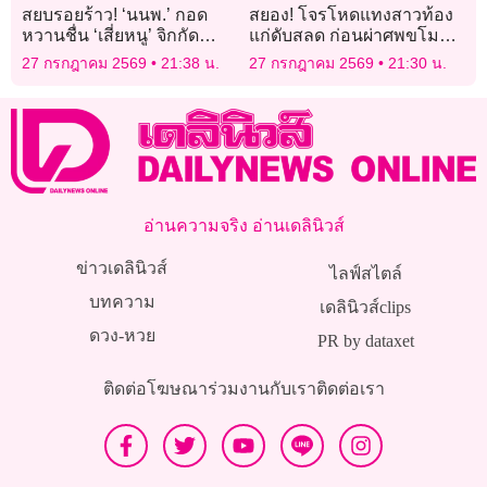
สยบรอยร้าว! ‘นนพ.’ กอด
สยอง! โจรโหดแทงสาวท้อง
หวานชื่น ‘เสี่ยหนู’ จิกกัด
แก่ดับสลด ก่อนผ่าศพขโมย
สัมพันธ์ร้าวฉานยังกะหน้า
ทารก
27 กรกฎาคม 2569
21:38 น.
27 กรกฎาคม 2569
21:30 น.
‘แครมบูเล่’
อ่านความจริง อ่านเดลินิวส์
ข่าวเดลินิวส์
ไลฟ์สไตล์
บทความ
เดลินิวส์clips
ดวง-หวย
PR by dataxet
ติดต่อโฆษณา
ร่วมงานกับเรา
ติดต่อเรา