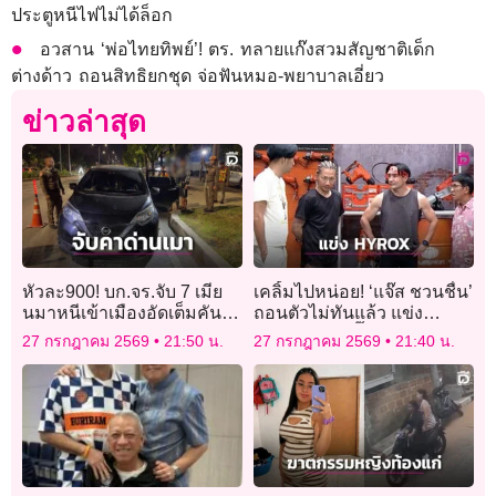
ประตูหนีไฟไม่ได้ล็อก
อวสาน ‘พ่อไทยทิพย์’! ตร. ทลายแก๊งสวมสัญชาติเด็ก
ต่างด้าว ถอนสิทธิยกชุด จ่อฟันหมอ-พยาบาลเอี่ยว
ข่าวล่าสุด
หัวละ900! บก.จร.จับ 7 เมีย
เคลิ้มไปหน่อย! ‘แจ๊ส ชวนชื่น’
นมาหนีเข้าเมืองอัดเต็มคันรถ
ถอนตัวไม่ทันแล้ว แข่ง
ขับเข้าด่านเป่าเมาขับ
‘HYROX’ – ‘ตั๊ก บริบูรณ์’ จ่าย
27 กรกฎาคม 2569
21:50 น.
27 กรกฎาคม 2569
21:40 น.
เงินสมัครเรียบร้อย