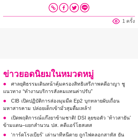
1 ครั้ง
ข่าวยอดนิยมในหมวดหมู่
ศาลยุติธรรมเดินหน้าคุ้มครองสิทธิเสรีภาพคดีอาญา ชู
แนวทาง “ทำงานบริการสังคมแทนค่าปรับ”
CIB เปิดปฏิบัติการส่องมุมมืด Ep2 บุกทลายผับเถื่อน
มหาสารคาม ปล่อยเด็กเข้ามั่วสุมดื่มเหล้า!
เปิดพฤติการณ์แก๊งยาข้ามชาติ! DSI ลุยขอตัว ‘ท้าวสายัน’
ข้ามแดน–แยกสำนวน ปส. คดีแอร์โฮสเตส
‘การ์ดโรงเบียร์’ เล่านาทีหนีตาย ถูกไฟคลอกสาหัส ยัน