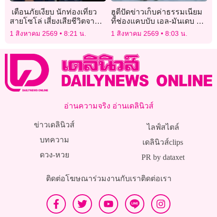
เตือนภัยเงียบ นักท่องเที่ยว
ฮูตีปัดข่าวเก็บค่าธรรมเนียม
สายโซโล่ เสี่ยงเสียชีวิตจาก
ที่ช่องแคบบับ เอล-มันเดบ ย้ำ
“ก๊าซคาร์บอนมอนอกไซด์”
เรือพาณิชย์ผ่านได้ฟรี
1 สิงหาคม 2569
8:21 น.
1 สิงหาคม 2569
8:03 น.
แนะพกเครื่องตรวจจับติดตัว
อ่านความจริง อ่านเดลินิวส์
ข่าวเดลินิวส์
ไลฟ์สไตล์
บทความ
เดลินิวส์clips
ดวง-หวย
PR by dataxet
ติดต่อโฆษณา
ร่วมงานกับเรา
ติดต่อเรา