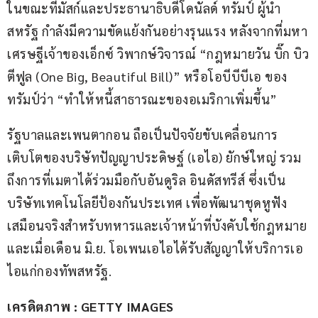
ในขณะที่มัสก์และประธานาธิบดีโดนัลด์ ทรัมป์ ผู้นำ
สหรัฐ กำลังมีความขัดแย้งกันอย่างรุนแรง หลังจากที่มหา
เศรษฐีเจ้าของเอ็กซ์ วิพากษ์วิจารณ์ “กฎหมายวัน บิ๊ก บิว
ตีฟูล (One Big, Beautiful Bill)” หรือโอบีบีบีเอ ของ
ทรัมป์ว่า “ทำให้หนี้สาธารณะของอเมริกาเพิ่มขึ้น”
รัฐบาลและเพนตากอน ถือเป็นปัจจัยขับเคลื่อนการ
เติบโตของบริษัทปัญญาประดิษฐ์ (เอไอ) ยักษ์ใหญ่ รวม
ถึงการที่เมตาได้ร่วมมือกับอันดูริล อินดัสทรีส์ ซึ่งเป็น
บริษัทเทคโนโลยีป้องกันประเทศ เพื่อพัฒนาชุดหูฟัง
เสมือนจริงสำหรับทหารและเจ้าหน้าที่บังคับใช้กฎหมาย 
และเมื่อเดือน มิ.ย. โอเพนเอไอได้รับสัญญาให้บริการเอ
ไอแก่กองทัพสหรัฐ.
เครดิตภาพ : GETTY IMAGES