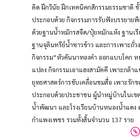
คิด ฝึกวินัย ฝึกเทคนิคกสิกรรมธรรมชาติ ขั
ประกอบด้วย กิจกรรมการรับฟังบรรยายพิเ
ด้วยฐานน้ำหมักรสจืด/ปุ๋ยหมักแห้ง ฐานเ
ฐานจุลินทรีย์น้ำซาวข้าว และการเพาะถั
กิจกรรม”หัวคันนาทองคำ ออกแบบโคก หนอ
แปลง กิจกรรมเอาแฮงสามัคคี เพาะกล้าแ
ยุทธศาสตร์การขับเคลื่อนชมสื่อ เพาะรักขอ
ประกอบด้วยประชาชน ผู้นำหมู่บ้านในเขต
น้ำพัฒนา และโรงเรียนบ้านหนองน้ำแดง ต
กำแพงเพชร รวมทั้งสิ้นจำนวน 137 ราย