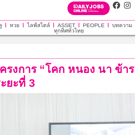
ู
หวย
ไลฟ์สไตล์
ASSET
PEOPLE
บทความ
ทุกทิศทั่วไทย
โครงการ “โคก หนอง นา ข้า
ะยะที่ 3