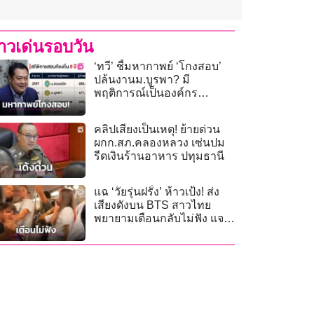
่าวเด่นรอบวัน
‘ทวี’ ชี้มหากาพย์ ‘โกงสอบ’
ปล้นงานม.บูรพา? มี
พฤติการณ์เป็นองค์กร
อาชญากรรม
คลิปเสียงเป็นเหตุ! ย้ายด่วน
ผกก.สภ.คลองหลวง เซ่นปม
รีดเงินร้านอาหาร ปทุมธานี
แฉ ‘วัยรุ่นฝรั่ง’ ห้าวเป้ง! ส่ง
เสียงดังบน BTS สาวไทย
พยายามเตือนกลับไม่ฟัง แจก
กล้วยเย้ย