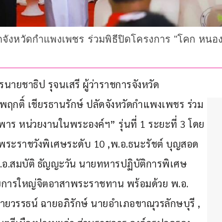
ลัดจังหวัดกำแพงเพชร ร่วมพิธีปิดโครงการ "โคก หน
นายชาธิป รุจนเสรี ผู้ว่าราชการจังหวัด
ติ์ เชียรธานรักษ์ ปลัดจังหวัดกำแพงเพชร ร่วม
าร หน่วยงานในพระองค์ฯ” รุ่นที่ 1 ระยะที่ 3 โดย
กพระราชวังพิเศษระดับ 10 ,พ.อ.ธนะรัชต์ บุญสอด 
อ.สมบัติ ธัญญะวัน นายทหารปฏิบัติการพิเศษ 
ารใหญ่จิตอาสาพระราชทาน พร้อมด้วย พ.อ. 
นายวรรธน์ ฉายอภิรักษ์ นายอำเภอขาณุวรลักษบุรี , 