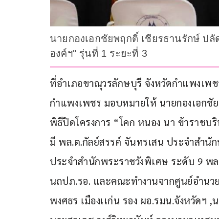
นายกองเอกชัยพฤกติ์ เชียรธานรักษ์ ป
องค์ฯ" รุ่นที่ 1 ระยะที่ 3
ที่อำเภอขาณุวรลักษบุรี จังหวัดกำแพงเพชร
กำแพงเพชร มอบหมายให้ นายกองเอกชัยพฤก
พิธีปิดโครงการ “โคก หนอง นา ข้าราชบริพ
มี พล.ต.กัลย์สรรค์ จันทรเสน ประจำสำนั
ประจำสำนักพระราชวังพิเศษ ระดับ 9 พล.
นถปภ.รอ. และคณะทำงานจากศูนย์อำนวยก
พงศธร เมืองเเก่น รอง ผอ.รมน.จังหวัดฯ ,