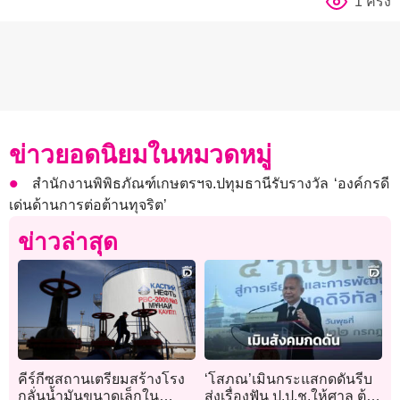
1 ครั้ง
ข่าวยอดนิยมในหมวดหมู่
สำนักงานพิพิธภัณฑ์เกษตรฯจ.ปทุมธานีรับรางวัล ‘องค์กรดี
เด่นด้านการต่อต้านทุจริต’
ข่าวล่าสุด
คีร์กีซสถานเตรียมสร้างโรง
‘โสภณ’เมินกระแสกดดันรีบ
กลั่นน้ำมันขนาดเล็กใน
ส่งเรื่องฟัน ป.ป.ช.ให้ศาล ต้อง