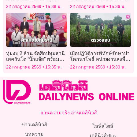
ประเทศ หวังลดการพึ่งพา
ทำงานอยู่บนหลักกฎหมาย
22 กรกฎาคม 2569
15:38 น.
22 กรกฎาคม 2569
15:36 น.
รัสเซีย
ทุ่มงบ 2 ล้าน จัดศึกปทุมธานี
เปิดปฎิบัติการพิทักษ์รักษาป่า
เทควันโด “บิ๊กแจ๊ส” พร้อม
โคกนาโพธิ์ หน่วยงานลงพื้น
ต้อนรับจอมเตะทั่วไทย นับพัน
ที่ตรวจสอบหลังพบผู้บุกรุก
22 กรกฎาคม 2569
15:35 น.
22 กรกฎาคม 2569
15:30 น.
คน เริ่ม 8 ส.ค.นี้
เสียหายกว่า 200 ไร่
อ่านความจริง อ่านเดลินิวส์
ข่าวเดลินิวส์
ไลฟ์สไตล์
บทความ
เดลินิวส์clips