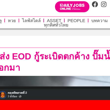
ู
หวย
ไลฟ์สไตล์
ASSET
PEOPLE
บทความ
ทุกทิศทั่วไทย
ส่ง EOD กู้ระเบิดตกค้าง ปั๊ม
ตออกมา