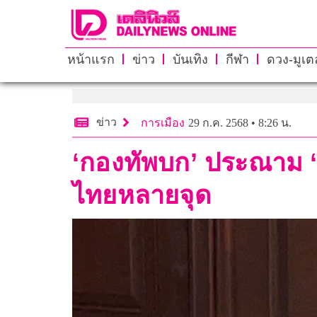
หน้าแรก
ข่าว
บันเทิง
กีฬา
ดวง-มูเตล
ข่าว
การเมือง
29 ก.ค. 2568 • 8:26 น.
‘กองทัพบก’ ประณาม ‘เ
ไทยหลายจุด