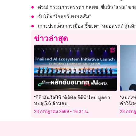
ด่วน! กรรมการสรรหา กสทช. ชี้แล้ว ‘สรณ’ ข
จับโป๊ะ “ไอลอว์-พรรคส้ม”
เกาะประเด็นการเมือง ชี้ชะตา ‘หมอสรณ’ ลุ้นห
ข่าวล่าสุด
“ดีอี”มั่นใจปีนี้ “ดิจิทัล จีดีพี”ไทย มูลค่า
‘หมอสรณ
ทะลุ 5.6 ล้านลบ.
คำวินิจ
23 กรกฎาคม 2569
16:34 น.
23 กรก