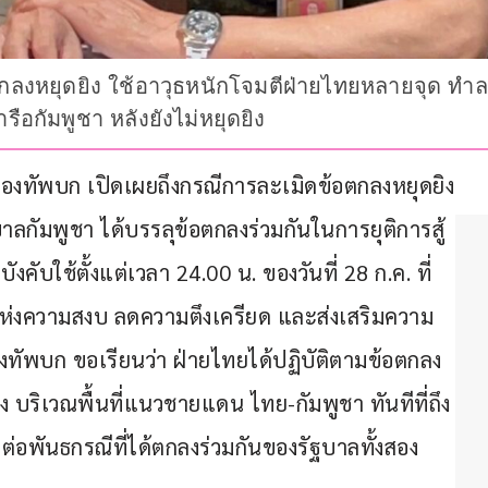
ลงหยุดยิง ใช้อาวุธหนักโจมตีฝ่ายไทยหลายจุด ทำลายค
รือกัมพูชา หลังยังไม่หยุดยิง
ฆษกกองทัพบก เปิดเผยถึงกรณีการละเมิดข้อตกลงหยุดยิง
ลกัมพูชา ได้บรรลุข้อตกลงร่วมกันในการยุติการสู้
ใช้ตั้งแต่เวลา 24.00 น. ของวันที่ 28 ก.ค. ที่
แห่งความสงบ ลดความตึงเครียด และส่งเสริมความ
กองทัพบก ขอเรียนว่า ฝ่ายไทยได้ปฏิบัติตามข้อตกลง
ง บริเวณพื้นที่แนวชายแดน ไทย-กัมพูชา ทันทีที่ถึง
ต่อพันธกรณีที่ได้ตกลงร่วมกันของรัฐบาลทั้งสอง