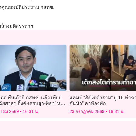
าดคุณสมบัติประธาน กสทช.
ักล้างมติสรรหาฯ
’ พ้นเก้าอี้ กสทช. แล้ว เทียบ
แคมป์ “สิงโตคำราม” ยู-16 ทำฉา
ฉัยศาลฯ’อิ้งค์-เศรษฐา-พิธา’ หยุด
กันนัว” คาห้องพัก
ปฏิบัติหน้าที่ ไม่ต้องทูลเกล้าฯ
ฎาคม 2569
16:31 น.
23 กรกฎาคม 2569
16:31 น.