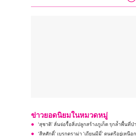
ข่าวยอดนิยมในหมวดหมู่
‘สุชาติ’ ลั่นจ่อรื้อสิ่งปลูกสร้างภูเก็ต รุกล้ำพื้
‘สีหศักดิ์’ เบรกดราม่า ‘เถียนมีมี่’ ดนตรีอยู่เ