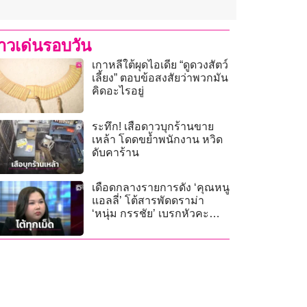
่าวเด่นรอบวัน
เกาหลีใต้ผุดไอเดีย “ดูดวงสัตว์
เลี้ยง” ตอบข้อสงสัยว่าพวกมัน
คิดอะไรอยู่
ระทึก! เสือดาวบุกร้านขาย
เหล้า โดดขย้ำพนักงาน หวิด
ดับคาร้าน
เดือดกลางรายการดัง ‘คุณหนู
แอลลี่’ โต้สารพัดดราม่า
‘หนุ่ม กรรชัย’ เบรกหัวคะมำ
เปิดคลิปยันปมรายได้