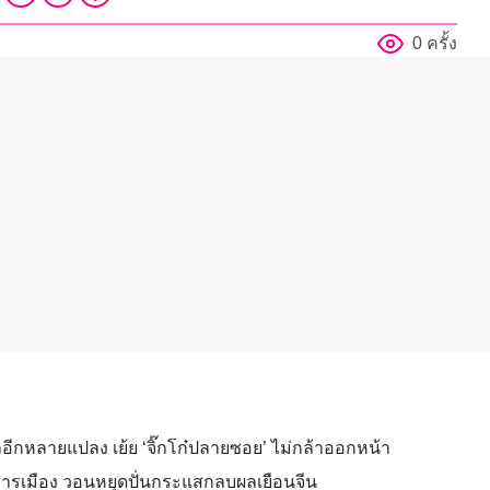
0 ครั้ง
นที่ป่าอีกหลายแปลง เย้ย ‘จิ๊กโก๋ปลายซอย’ ไม่กล้าออกหน้า
หนือการเมือง วอนหยุดปั่นกระแสกลบผลเยือนจีน