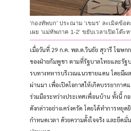
‘กองทัพบก’ ประณาม ‘เขมร’ ละเมิดข้อตก
เผย ‘แม่ทัพภาค 1-2’ ขยับเวลาเปิดโต๊ะหา
เมื่อวันที่ 29 ก.ค. พล.ต.วินธัย สุวารี โ
ของฝ่ายกัมพูชา ตามที่รัฐบาลไทยและรัฐบา
รบทางทหารบริเวณแนวชายแดน โดยมีผลบังคับ
ผ่านมา เพื่อเปิดโอกาสให้เกิดบรรยากาศ
ร่วมมือระหว่างประเทศเพื่อนบ้าน ทั้งนี้ 
ดังกล่าวอย่างเคร่งครัด โดยได้ทำการหยุดยิ
กำหนดเวลา ด้วยความตั้งใจจริง และยึดมั่น