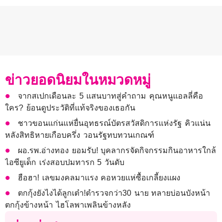
ข่าวยอดนิยมในหมวดหมู่
จากสเปกเดือนละ 5 แสนบาทสู่คำถาม คุณหนูแอลลี่คือ
ใคร? ย้อนดูประวัติที่แท้จริงของเธอกัน
ชาวขอนแก่นแห่ยื่นอุทธรณ์บัตรสวัสดิการแห่งรัฐ คิวแน่น
หลังสิทธิหายเกือบครึ่ง วอนรัฐทบทวนเกณฑ์
ผอ.รพ.อ่างทอง ยอมรับ! บุคลากรจัดกิจกรรมกินอาหารใกล้
ไอซียูเด็ก เร่งสอบปมทารก 5 วันดับ
ฮือฮา! เลขมงคลมาแรง คอหวยแห่ซื้อเกลี้ยงแผง
ตกกุ้งยังไงได้ลูกเต๋า!ตำรวจกว่า30 นาย ทลายบ่อนบังหน้า
ตกกุ้งข้างหน้า ไฮโลพาเพลินข้างหลัง