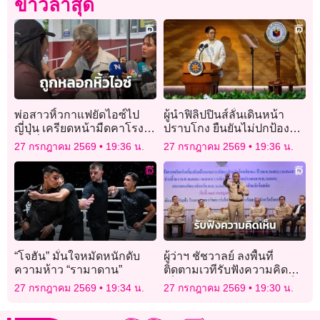
ข่าวล่าสุด
พ่อสาวหิ้วกาแฟยัดไอซ์ไป
ผู้นำฟิลิปปินส์ลั่นเดินหน้า
ญี่ปุ่น เครียดหน้ามืดคาโรง
ปราบโกง ยืนยันไม่ปกป้องคน
พัก มั่นใจลูกถูกหลอกใช้
ใกล้ชิด
27 กรกฎาคม 2569
19:36 น.
27 กรกฎาคม 2569
19:36 น.
“โจฮัน” มั่นใจหมัดหนักดับ
ผู้ว่าฯ ชัชวาลย์ ลงพื้นที่
ความห้าว “รามาดาน”
ติดตามเวทีรับฟังความคิด
เห็น วางแผนพัฒนา “ร้อยเอ็ด
27 กรกฎาคม 2569
19:34 น.
27 กรกฎาคม 2569
19:30 น.
20 ปี” มุ่งสู่เมืองแห่งความสุข