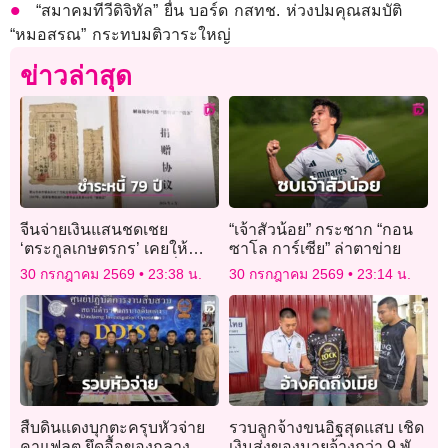
“สมาคมทีวีดิจิทัล” ยื่น บอร์ด กสทช. ห่วงปมคุณสมบัติ
“หมอสรณ” กระทบมติวาระใหญ่
ข่าวล่าสุด
จีนจ่ายเงินแสนชดเชย
“เจ้าสัวน้อย” กระชาก “กอน
‘ตระกูลเกษตรกร’ เคยให้
ซาโล การ์เซีย” ล่าตาข่าย
กองทัพ ‘ยืมข้าวสาร’ เมื่อ 79
30 กรกฎาคม 2569
23:38 น.
30 กรกฎาคม 2569
23:14 น.
ปีก่อน
สืบดินแดงบุกตะครุบหัวจ่าย
รวบลูกจ้างขนอิฐสุดแสบ เชิด
คาแฟลต ยึดอื้อของกลาง
เงินส่งของนายจ้างกว่า 9 พัน