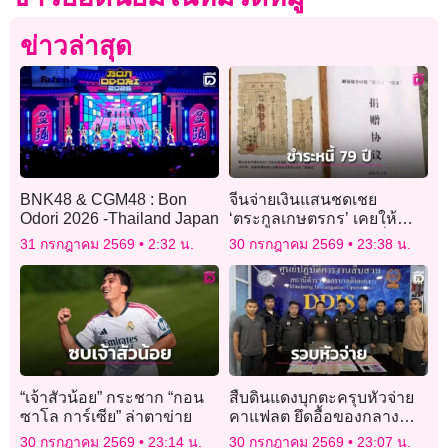
ข่าวล่าสุด
BNK48 & CGM48 : Bon
จีนจ่ายเงินแสนชดเชย
Odori 2026 -Thailand Japan
‘ตระกูลเกษตรกร’ เคยให้
กองทัพ ‘ยืมข้าวสาร’ เมื่อ 79
31 กรกฎาคม 2569
2:32 น.
30 กรกฎาคม 2569
23:38 น.
ปีก่อน
“เจ้าสัวน้อย” กระชาก “กอน
สืบดินแดงบุกตะครุบหัวจ่าย
ซาโล การ์เซีย” ล่าตาข่าย
คาแฟลต ยึดอื้อของกลาง
ยาบ้า-เงินสด
30 กรกฎาคม 2569
23:14 น.
30 กรกฎาคม 2569
23:07 น.