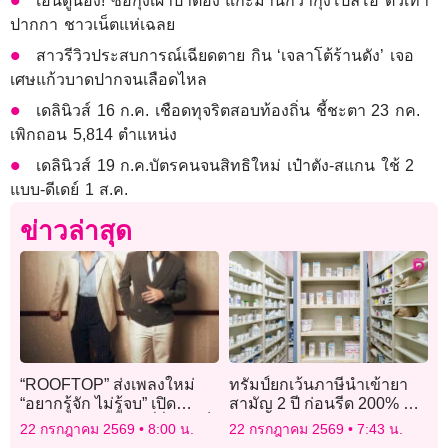
เอ็นดูน้อง! ซื้อกุ้งเผาป่าตอง แกะมานึกว่ากุ้งโปลิโอ ตัวเท่า
ปากกา ชาวเน็ตแห่เฉลย
สาวรีวิวประสบการณ์เฉียดตาย กิน ‘เจลาโต้ร้านดัง’ เจอ
เศษแก้วบาดปากจนเลือดไหล
เดลินิวส์ 16 ก.ค. เชือดทุจริตสอบท้องถิ่น ชี้ชะตา 23 กค.
เพิกถอน 5,814 ตำแหน่ง
เดลินิวส์ 19 ก.ค.บัตรคนจนสิทธิใหม่ เป๋าตัง-สแกน ใช้ 2
แบบ-ดีเดย์ 1 ส.ค.
ข่าวล่าสุด
“ROOFTOP” ส่งเพลงใหม่
ทรัมป์ยกเว้นภาษีนำเข้ายา
“อยากรู้จัก ไม่รู้จบ” เปิด
สามัญ 2 ปี ก่อนรีด 200% ดัน
จักรวาลคนคลั่งรักที่ยิ่งรู้จักก็
ผลิตในสหรัฐ
22 กรกฎาคม 2569
8:00 น.
22 กรกฎาคม 2569
7:43 น.
ยิ่งอยากรักแบบไม่รู้จบ