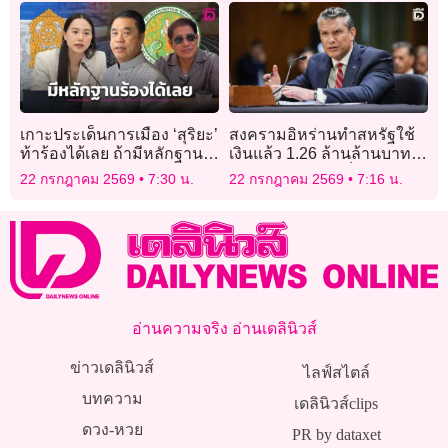
เกาะประเด็นการเมือง ‘สุริยะ’
สงครามอิหร่านทำสหรัฐใช้
ท้าร้องได้เลย ถ้ามีหลักฐาน
เงินแล้ว 1.26 ล้านล้านบาท
เรียกรับผลประโยชน์
รัฐบาลเร่งของบเพิ่ม
22 กรกฎาคม 2569
7:30 น.
22 กรกฎาคม 2569
7:16 น.
อ่านความจริง อ่านเดลินิวส์
ข่าวเดลินิวส์
ไลฟ์สไตล์
บทความ
เดลินิวส์clips
ดวง-หวย
PR by dataxet