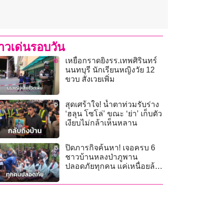
่าวเด่นรอบวัน
เหยื่อกราดยิงรร.เทพศิรินทร์
นนทบุรี นักเรียนหญิงวัย 12
ขวบ สังเวยเพิ่ม
สุดเศร้าใจ! น้ำตาท่วมรับร่าง
‘ฮลุน โซโล่’ ขณะ ‘ย่า’ เก็บตัว
เงียบไม่กล้าเห็นหลาน
ปิดภารกิจค้นหา! เจอครบ 6
ชาวบ้านหลงป่าภูพาน
ปลอดภัยทุกคน แค่เหนื่อยล้า-
อ่อนเพลีย