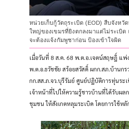
หน่วยเก็บกู้วัตถุระเบิด (EOD) สืบจังหวัด
ใหญ่ของเขมรที่ยิงตกลงมาแต่ไม่ระเบิด 
จะต้องแจ้งกัมพูชาก่อน ป้องเข้าใจผิด
เมื่อวันที่ 8 ส.ค. 68 พ.ต.อ.เจตน์สฤษฎิ์ แพ
พ.ต.อ.ธวัชชัย สร้อยสวัสดิ์ ผกก.สภ.บ้านกรว
กก.สส.ภ.จว.บุรีรัมย์ ศูนย์ปฏิบัติการทุ่นระ
เจ้าหน้าที่ไปให้ความรู้ชาวบ้านที่ได้รั
ชุมชน ให้สังเกตหลุมระเบิด โดยการใช้หลั