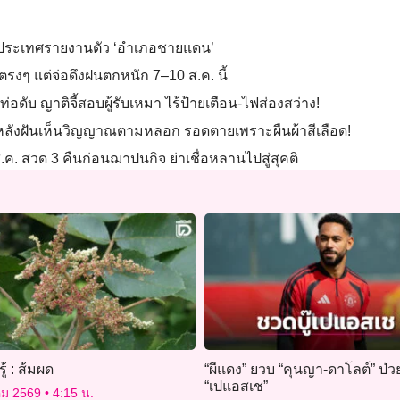
ของประเทศรายงานตัว ‘อำเภอชายแดน’
ยตรงๆ แต่จ่อดึงฝนตกหนัก 7–10 ส.ค. นี้
ท่อดับ ญาติจี้สอบผู้รับเหมา ไร้ป้ายเตือน-ไฟส่องสว่าง!
ลังฝันเห็นวิญญาณตามหลอก รอดตายเพราะผืนผ้าสีเลือด!
ส.ค. สวด 3 คืนก่อนฌาปนกิจ ย่าเชื่อหลานไปสู่สุคติ
รู้ : ส้มผด
“ผีแดง” ยวบ “คุนญา-ดาโลต์” ป่ว
“เปแอสเช”
คม 2569
4:15 น.