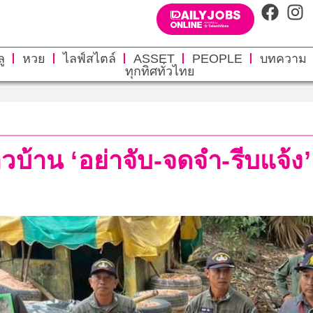
ู
หวย
ไลฟ์สไตล์
ASSET
PEOPLE
บทความ
ทุกทิศทั่วไทย
วบ้าน ‘อย่าจับ-จดจำ-รีบแจ้