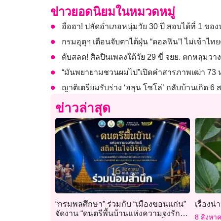
ข่าวยอดนิยมในหมวดหมู่
ฮือฮา! ปลัดอำเภอหนุ่มวัย 30 ปี สอบได้ที่ 1 
กรมอุตุฯ เตือนจับตาไต้ฝุ่น “ดอลฟิน”! ไม่เข้าไท
ดับสลด! ศิลปินเพลงใต้วัย 29 ขี่ จยย. ตกหลุมวาง
“มันพยายามชวนผมไป”เปิดคำสารภาพเฒ่า 73 ห
ญาติเตรียมรับร่าง ‘ฮลุน โซโล่’ กลับบ้านเกิด 6 
ข่าวล่าสุด
“กรมพลศึกษา” ร่วมกับ “เมืองขอนแก่น”
เรื่องน่า
จัดงาน “ดนตรีพื้นบ้านแห่งความจงรัก
8 สิงหา