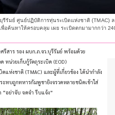
บุรีรัมย์ ศูนย์ปฏิบัติการทุ่นระเบิดแห่งชาติ (TMAC) ล
เพื่อค้นหาให้ครอบคลุม เผย ระเบิดตกมามากกว่า 240 
่งศรีสาร รอง ผบก.ภ.จว.บุรีรัมย์ พร้อมด้วย 
ด หน่วยเก็บกู้วัตถุระเบิด (EOD) 
เบิดแห่งชาติ (TMAC) และผู้ที่เกี่ยวข้อง ได้นำกำลัง
บผลกระทบถูกทหารกัมพูชายิงจรวดหลายชนิดเข้าใส่
ก “อย่าจับ จดจำ รีบแจ้ง”