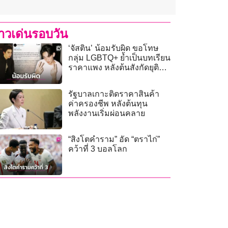
่าวเด่นรอบวัน
‘จัสติน’ น้อมรับผิด ขอโทษ
กลุ่ม LGBTQ+ ย้ำเป็นบทเรียน
ราคาแพง หลังต้นสังกัดยุติ
สัญญา!
รัฐบาลเกาะติดราคาสินค้า
ค่าครองชีพ หลังต้นทุน
พลังงานเริ่มผ่อนคลาย
“สิงโตคำราม” อัด “ตราไก่”
คว้าที่ 3 บอลโลก