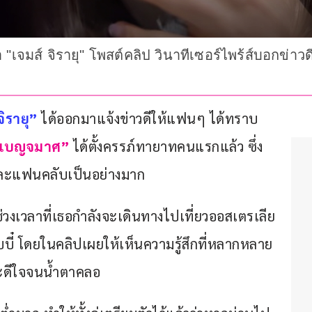
ส์ จิรายุ" โพสต์คลิป วินาทีเซอร์ไพร้ส์บอกข่าวดีว่
จิรายุ”
 ได้ออกมาแจ้งข่าวดีให้แฟนๆ ได้ทราบ
-เบญจมาศ”
 ได้ตั้งครรภ์ทายาทคนแรกแล้ว ซึ่ง
รและแฟนคลับเป็นอย่างมาก
งช่วงเวลาที่เธอกำลังจะเดินทางไปเที่ยวออสเตรเลีย
มีเบบี๋ โดยในคลิปเผยให้เห็นความรู้สึกที่หลากหลาย
และดีใจจนน้ำตาคลอ