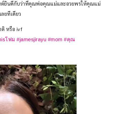
์ยินดีกับว่าที่คุณพ่อคุณแม่และอวยพรให้คุณแม่
เลยทีเดียว
ิ หรือ ivf
misโฟม
#jamesjirayu
#mom
#คุณ