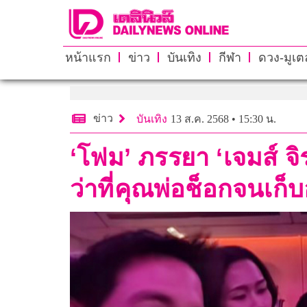
หน้าแรก
ข่าว
บันเทิง
กีฬา
ดวง-มูเตล
ข่าว
บันเทิง
13 ส.ค. 2568 • 15:30 น.
‘โฟม’ ภรรยา ‘เจมส์ จิ
ว่าที่คุณพ่อช็อกจนเก็บ