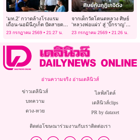
‘มท.2’ กวาดล้างโรงแรม
จากเด็กวัดโตนดหลวง ศิษย์
เถื่อน-นอมินีภูเก็ต ปัดสายตรง
‘หลวงพ่อแผ่ว’ สู่ ‘บิ๊กราญ’
ผู้มีอิทธิพลขอเคลียร์ – ทำผิด
ว่าที่ ผบ.ตร. คนที่ 16
23 กรกฎาคม 2569
21:27 น.
23 กรกฎาคม 2569
21:26 น.
ต้องจับ!
อ่านความจริง อ่านเดลินิวส์
ข่าวเดลินิวส์
ไลฟ์สไตล์
บทความ
เดลินิวส์clips
ดวง-หวย
PR by dataxet
ติดต่อโฆษณา
ร่วมงานกับเรา
ติดต่อเรา