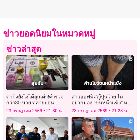
ข่าวยอดนิยมในหมวดหมู่
ข่าวล่าสุด
ตกกุ้งยังไงได้ลูกเต๋า!ตำรวจ
สาวออฟฟิศญี่ปุ่นโวย ไม่
กว่า30 นาย ทลายบ่อน
อยากมอง “ขนหน้าแข้ง” หลัง
บังหน้า ตกกุ้งข้างหน้า ไฮโล
รัฐหนุนพนักงานชายสวมขา
23 กรกฎาคม 2569
21:30 น.
23 กรกฎาคม 2569
21:28 น.
พาเพลินข้างหลัง
สั้นสู้คลื่นความร้อน