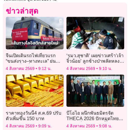
ข่าวล่าสุด
จีนเปิดเดินรถไฟเที่ยวแรก
‘รมว.สุชาติ’ เผยข่าวเศร้า’เจ้า
“ขนส่งราง–ทางทะเล” ย่น
จิ๋วน้อย’ ลูกช้างป่าพลัดหลง
เวลาครึ่งหนึ่ง ลดต้นทุนขนส่ง
เสียชีวิตแล้ว จากภาวะ’ไต
4 สิงหาคม 2569
9:12 น.
4 สิงหาคม 2569
9:10 น.
20% (คลิป)
วายเฉียบพลัน’
ราคาทองวันนี้4 ส.ค.69 ปรับ
บีโอไอ ผนึกพันธมิตรจัด
ตัวเพิ่มขึ้น 150 บาท
THECA 2026 ปักหมุดไทย
ฐานอิเล็กทรอนิกส์ขั้นสูงแห่ง
4 สิงหาคม 2569
9:09 น.
4 สิงหาคม 2569
9:08 น.
เอเชีย