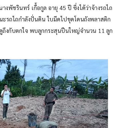
พัชรินทร์ เกื้อกูล อายุ 45 ปี ซึ่งได้ว่าจ้างรถไถ
 ขณะรถไถกำลังปั่นดิน ใบมีดไปขุดโดนถังพลาสติก
ปิดดูถึงกับตกใจ พบลูกกระสุนปืนใหญ่จำนวน 11 ลูก 