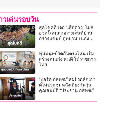
่าวเด่นรอบวัน
สุดโชคดี เจอ “เสือดาว” โผล่
อวดโฉมลานกางเต็นท์บ้าน
กร่างแคมป์ อุทยานฯ แก่ง
กระจาน
ทุนมนุษย์วัดกันตรงไหน เริ่ม
สร้างคนเก่ง คนดี ให้ราชการ
ไทย
“บอร์ด กสทช.” ล่ม! วอล์กเอา
ต์ไม่ประชุมหลังเถียงกันวุ่น
คุณสมบัติ “ประธาน กสทช.”