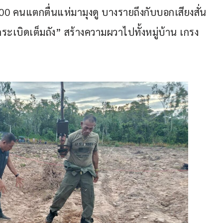
00 คนแตกตื่นแห่มามุงดู บางรายถึงกับบอกเสียงสั่น
ูกระเบิดเต็มถัง” สร้างความผวาไปทั้งหมู่บ้าน เกรง