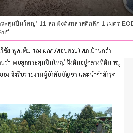
กกระสุนปืนใหญ่” 11 ลูก ฝังถังพลาสติกลึก 1 เมตร EOD 
ิบปี
ท.วิชัย พูลเพิ่ม รอง ผกก.(สอบสวน) สภ.บ้านกร่ำ 
ว่า พบลูกกระสุนปืนใหญ่ ฝังดินอยู่กลางที่ดิน หมู่ 
อง จึงรีบรายงานผู้บังคับบัญชา และนำกำลังรุด