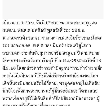
เมื่อเวลา 11.30 น. วันที่ 17 ส.ค. พล.ต.ท.สยาม บุญสม 
ผบช.น. พล.ต.ต.นพศิลป์ พูลสวัสดิ์ รอง ผบช.น. 
พ.ต.อ.ศานติ กรเกษม ผกก.ดส. พ.ต.ท.ปียรัช เวสสะโกศล 
รอง ผกก.กก.ดส. พ.ต.ต.ยศชนินทร์ ประเสริฐโสภา 
สว.กก.ดส. ร่วมกันจับกุม นายกวิน อายุ 61 ปี ตามหมาย
จับของศาลจังหวัดปราจีนบุรี ที่ จ.114/2560 ลงวันที่ 16 
มิ.ย. 60 โดยกล่าวหาว่ากระทำผิดฐาน “กระทำชำเราเด็ก
อายุไม่เกินสิบสามปี ซึ่งมิใช่ภริยาหรือสามีของตน โดย
เด็กนั้นจะยินยอมหรือไม่ก็ตาม, พาบุคคลอายุไม่เกินสิบ
ห้าปีไปเพื่อการอนาจาร แม้ผู้นั้นจะยินยอมก็ตาม และ
พรากเด็กอายุยังไม่เกินสิบห้าปีไปเสียจากบิดามารดา ผู้
ปกครอง หรือผู้ดูแล เพื่อการอนาจาร”