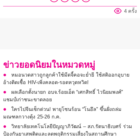
4 ครั้ง
ข่าวยอดนิยมในหมวดหมู่
หมอนวดสาวถูกลูกค้าใช้มีดจี้คอจะย่ำยี ใช้สติออกอุบาย
อ้างติดเชื้อ HIV-เพิ่งคลอด-รอดหวุดหวิด!
ผลเลือกตั้งนายก อบจ.ร้อยเอ็ด “เศกสิทธิ์ ไวนิยมพงศ์”
แชมป์เก่าชนะขาดลอย
ใครไปจีนเช็กด่วน! พายุโซนร้อน “โนอึล” ขึ้นฝั่งถล่ม
มณฑลกวางตุ้ง 25-26 ก.ค.
วิทยาลัยเทคโนโลยีปัญญาภิวัฒน์ – สภ.รัตนาธิเบศร์ ร่วม
ป้องกันยาเสพติดและลดพฤติกรรมเสี่ยงในสถานศึกษา