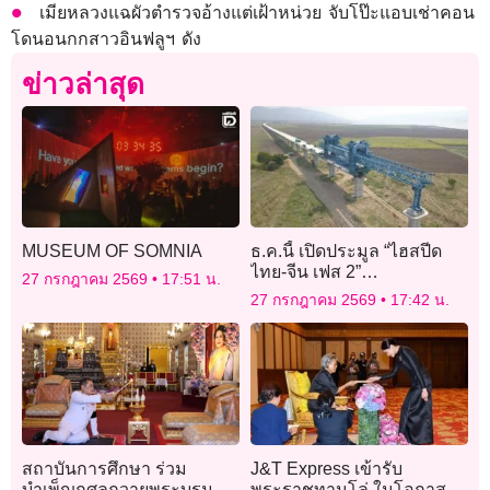
เมียหลวงแฉผัวตำรวจอ้างแต่เฝ้าหน่วย จับโป๊ะแอบเช่าคอน
โดนอนกกสาวอินฟลูฯ ดัง
ข่าวล่าสุด
MUSEUM OF SOMNIA
ธ.ค.นี้ เปิดประมูล “ไฮสปีด
ไทย-จีน เฟส 2”
27 กรกฎาคม 2569
17:51 น.
นครราชสีมา-หนองคาย 8
27 กรกฎาคม 2569
17:42 น.
สัญญา 3.4 แสนล้าน เปิดปี 74
สถาบันการศึกษา ร่วม
J&T Express เข้ารับ
บำเพ็ญกุศลถวายพระบรมศพ
พระราชทานโล่ ในโอกาส