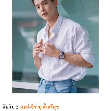
อันดับ 2 
เจมส์-จิรายุ ตั้งศรีสุข