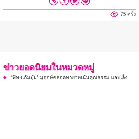
75 ครั้ง
ข่าวยอดนิยมในหมวดหมู่
‘พีท-แก้มบุ๋ม’ มูฤกษ์คลอดทายาทเน้นคุณธรรม แอบเล็ง
ทาบทามลูก ‘บี มาติกา’ มาร่วมดอง!
“เจมมี่เจมส์” ช็อกเจอซีสต์ในสมอง ยอมรับใช้ชีวิต 30% ไป
กับการดื่ม!
“นัท LYKN” บนเวทีมั่นใจแต่ชีวิตจริงคิดเยอะ เปิดปมวัยเด็ก
และความสูญเสียครั้งใหญ่
ปิดฉากคู่จิ้น! ต้นสังกัดร่อนประกาศ ‘จูน-มิวนิค’ ตัดสินใจ
ร่วมกัน ยุติการทำงานคู่เป็นทางการ