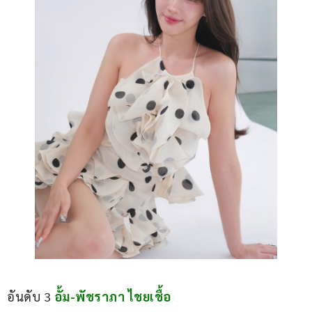
อันดับ 3 
อั้ม-พัชราภา ไชยเชื้อ