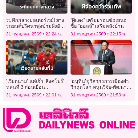
ระทึกกลางมอเตอร์เวย์! ยาง
“ผีแดง” เตรียมร่อนข้อเสนอ
รถยนต์ปริศนาพุ่งข้ามฝั่งอัด
ซื้อ “ฮอลล์” เสริมหลังบ้าน
กระจกหน้ารถเอสยูวีพังยับ
31 กรกฎาคม 2569
22:24 น.
31 กรกฎาคม 2569
22:15 น.
‘เวียดนาม’ แค่เจ๊า ‘สิงคโปร์’
‘อนุทิน’ชูวิศวกรการเมืองฝ่า
หล่นที่ 3 ก่อนเยือน
วิกฤตโลก หนุนวิจัย-พัฒนา
‘อินโดนีเซีย’
วางกรอบรับเทรนด์เอไอ
31 กรกฎาคม 2569
22:01 น.
31 กรกฎาคม 2569
21:53 น.