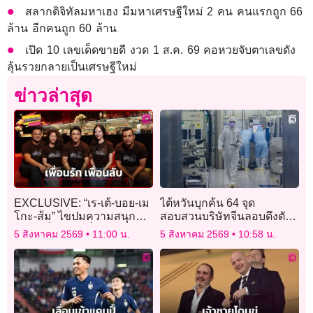
สลากดิจิทัลมหาเฮง มีมหาเศรษฐีใหม่ 2 คน คนแรกถูก 66
ล้าน อีกคนถูก 60 ล้าน
เปิด 10 เลขเด็ดขายดี งวด 1 ส.ค. 69 คอหวยจับตาเลขดัง
ลุ้นรวยกลายเป็นเศรษฐีใหม่
ข่าวล่าสุด
EXCLUSIVE: “เร-เต้-บอย-เม
ไต้หวันบุกค้น 64 จุด
โกะ-ส้ม” ไขปมความสนุก
สอบสวนบริษัทจีนลอบดึงตัว
ผ่าน “เพื่อนรัก เพื่อนลับ” รู้ทัน
บุคลากรไฮเทค
5 สิงหาคม 2569
11:00 น.
5 สิงหาคม 2569
10:58 น.
รู้ลึกใช้สมองขั้นสุด