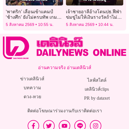
‘พาตริก’ เลื่อนเข้าแคมป์
เจ้าชายอาลีอ้างโดนปธ.ฟีฟ่า
‘ช้างศึก’ ยังไม่ครบทัพ เกมรับ
ข่มขู่ไม่ให้เงินรางวัลถ้าไม่
‘เมียนมา’
สนับสนุน
5 สิงหาคม 2569
10:55 น.
5 สิงหาคม 2569
10:44 น.
อ่านความจริง อ่านเดลินิวส์
ข่าวเดลินิวส์
ไลฟ์สไตล์
บทความ
เดลินิวส์clips
ดวง-หวย
PR by dataxet
ติดต่อโฆษณา
ร่วมงานกับเรา
ติดต่อเรา