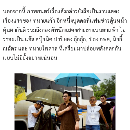
นอกจากนี้ ภาพยนตร์เรื่องดังกล่าวยังถือเป็นงานแสดง
เรื่องแรกของ ทนายแก้ว อีกหนึ่งบุคคลที่แฟนข่าวคุ้นหน้า
คุ้นตากันดี รวมถึงกองทัพนักแสดงสายฮาแบบยกแพ็ก ไม่
ว่าจะเป็น แจ๊ส สปุ๊กนิค ปาปิยอง กุ๊กกุ๊ก, ป๋อง กพล, นิกกี้ 
ณฉัตร และ ทนายไพศาล ที่เตรียมมาปล่อยพลังตลกกัน
แบบไม่มียั้งอย่างแน่นอน