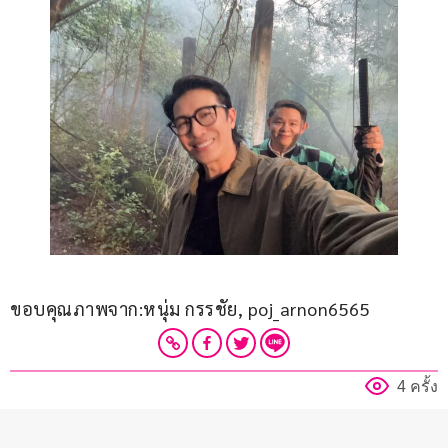
ขอบคุณภาพจาก:หนุ่ม กรรชัย, poj_arnon6565
4 ครั้ง