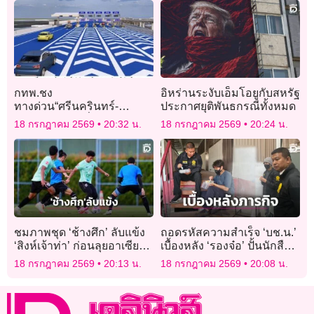
กทพ.ชง
อิหร่านระงับเอ็มโอยูกับสหรัฐ
ทางด่วน“ศรีนครินทร์-
ประกาศยุติพันธกรณีทั้งหมด
สุวรรณภูมิ”2หมื่นล้านเข้า
18 กรกฎาคม 2569
20:32 น.
18 กรกฎาคม 2569
20:24 น.
บอร์ดก.ย.นี้สร้างปี72เปิด
บริการ75
ชมภาพชุด ‘ช้างศึก’ ลับแข้ง
ถอดรหัสความสำเร็จ ‘บช.น.’
‘สิงห์เจ้าท่า’ ก่อนลุยอาเซียน
เบื้องหลัง ‘รองจ๋อ’ ปั้นนักสืบ
คัพ
รุ่นใหม่ลุยสางคดี
18 กรกฎาคม 2569
20:13 น.
18 กรกฎาคม 2569
20:08 น.