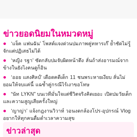
ข่าวยอดนิยมในหมวดหมู่
‘แจ็ค แฟนฉัน’ โพสต์แจงด่วนปมภาพคู่ทหารเก๊ ย้ำชัดไม่รู้
จักแต่ปฏิเสธไม่ได้
‘หญิง รฐา’ ซัดกลับปมจับผิดหน้าตึง ลั่นถ้าส่งอารมณ์จาก
ข้างในยังไงคนดูก็อิน
‘ออย แสงศิลป์’ เดือดคดีเด็ก 11 ชนพระหายเงียบ ลั่นไม่
ยอมให้จบแค่นี้ แฉซ้ำคู่กรณีไร้เงาขอโทษ
“นัท LYKN” บนเวทีมั่นใจแต่ชีวิตจริงคิดเยอะ เปิดปมวัยเด็ก
และความสูญเสียครั้งใหญ่
‘ญาญ่า’ แจ้งกฎงานวิวาห์ วอนงดกล้องโปร-อุปกรณ์ Vlog
อยากให้ทุกคนดื่มด่ำเวลาความสุข
ข่าวล่าสุด