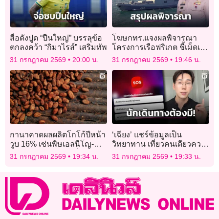
สื่อดังปูด “ปืนใหญ่” บรรลุข้อ
โฆษกทร.แจงผลพิจารณา
ตกลงคว้า “กิมาไรส์” เสริมทัพ
โครงการเรือฟริเกต ชี้เม็ดเงิน
ลงทุนในไทย 7,000 ล้าน
31 กรกฎาคม 2569
20:00 น.
31 กรกฎาคม 2569
19:46 น.
กานาคาดผลผลิตโกโก้ปีหน้า
‘เฉียง’ แชร์ข้อมูลเป็น
วูบ 16% เซ่นพิษเอลนีโญ-
วิทยาทาน เที่ยวคนเดียวควร
โรคระบาด-เหมืองเถื่อน
รู้ โหลดแอปช่วยเหลือยาม
31 กรกฎาคม 2569
19:34 น.
31 กรกฎาคม 2569
19:33 น.
วิกฤติ