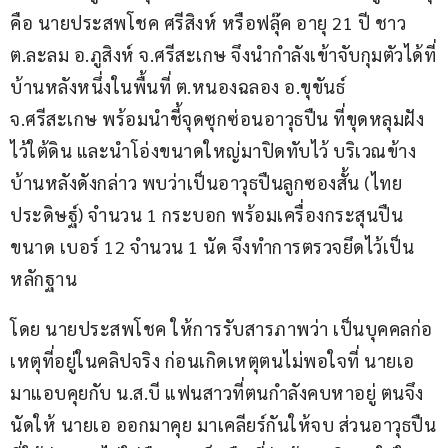
คือ นายประสพโชค ศรีสิงห์ หรือฟลุ๊ค อายุ 21 ปี ชาว 
ต.ละลม อ.ภูสิงห์ จ.ศรีสะเกษ จึงนำกำลังเข้าจับกุมตัวได้ที่
บ้านหลังหนึ่งในพื้นที่ ต.หนองฉลอง อ.ขุขันธ์ 
จ.ศรีสะเกษ พร้อมนำชี้จุดซุกซ่อนอาวุธปืน ที่ขุดหลุมฝัง
ไว้ใต้ดิน และนำโอ่งขนาดใหญ่มาปิดทับไว้ บริเวณข้าง
บ้านหลังดังกล่าว พบว่าเป็นอาวุธปืนลูกซองสั้น (ไทย
ประดิษฐ์) จำนวน 1 กระบอก พร้อมเครื่องกระสุนปืน 
ขนาด เบอร์ 12 จำนวน 1 นัด จึงทำการตรวจยึดไว้เป็น
หลักฐาน
โดย นายประสพโชค ให้การรับสารภาพว่า เป็นบุคคลก่อ
เหตุที่อยู่ในคลิปจริง ก่อนเกิดเหตุตนไม่พอใจที่ นายเอ 
มาแอบคุยกับ น.ส.บี แฟนสาวที่ตนกำลังคบหาอยู่ ตนจึง
นัดให้ นายเอ ออกมาคุย มาเคลียร์กันให้จบ ส่วนอาวุธปืน