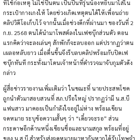
ที่ใช้ก่อเหตุ ไม่ใช่ปืนตน เป็นปืนที่รุ่นน้องหยิบมาใส่ใน
กระเป๋ากางเกงให้ โดยช่วงเกิดเหตุตนได้ให้เพื่อนถ่าย
คลิปวิดีโอเก็บไว้ จากนั้นเมื่อช่วงดึกที่ผ่านมา ของวันที่ 2 
ก.ย. 2568 ตนได้นำมาโพสต์ลงในเฟซบุ๊กส่วนตัว ตอน
แรกคิดว่าจะลงเล่นๆ สักพักก็จะลบออก แต่ปรากฏว่าตน
เผลอหลับยาว เมื่อตื่นขึ้นจึงรีบลบคลิปพร้อมกับปิดเฟ
ซบุ๊กทันที กระทั่งมาโดนเจ้าหน้าที่ตำรวจมาจับกุมตัวดัง
กล่าว
ผู้สื่อข่าวรายงานเพิ่มเติมว่า ในขณะที่ นายประสพโชค 
ถูกนำตัวมาสอบสวนที่ สภ.ปรือใหญ่ ปรากฏว่ามี น.ส.บี 
แฟนสาว มาคอยเป็นกำลังใจอยู่ไม่ห่าง พร้อมเขียน
จดหมาย ระบุข้อความสั้นๆ ว่า “เดี๋ยวจะรอ” ส่วน
กระดาษอีกด้านหนึ่งเขียนชื่อและนามสกุล พร้อมที่อยู่ 
ของ น.ส.บี สำหรับส่งจดหมายมาหากันหากได้รับโทษจำ