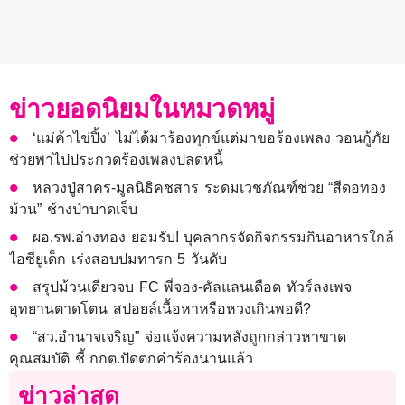
ข่าวยอดนิยมในหมวดหมู่
‘แม่ค้าไข่ปิ้ง’ ไม่ได้มาร้องทุกข์แต่มาขอร้องเพลง วอนกู้ภัย
ช่วยพาไปประกวดร้องเพลงปลดหนี้
หลวงปู่สาคร-มูลนิธิคชสาร ระดมเวชภัณฑ์ช่วย “สีดอทอง
ม้วน” ช้างป่าบาดเจ็บ
ผอ.รพ.อ่างทอง ยอมรับ! บุคลากรจัดกิจกรรมกินอาหารใกล้
ไอซียูเด็ก เร่งสอบปมทารก 5 วันดับ
สรุปม้วนเดียวจบ FC พี่จอง-คัลแลนเดือด ทัวร์ลงเพจ
อุทยานตาดโตน สปอยล์เนื้อหาหรือหวงเกินพอดี?
“สว.อำนาจเจริญ” จ่อแจ้งความหลังถูกกล่าวหาขาด
คุณสมบัติ ชี้ กกต.ปัดตกคำร้องนานแล้ว
ข่าวล่าสุด