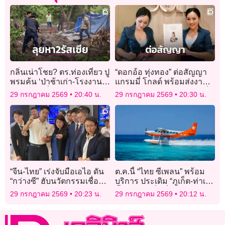
กลิ่นเน่าโชย? ตร.ท่องเที่ยว ปู
“ดอกอ้อ ทุ่งทอง” ต่อสัญญา
พรมค้น ‘ป่าช้าเก่า-โรงงาน
แกรมมี่ โกลด์ พร้อมส่งงาน
ร้าง’ หา 2พี่น้องรัสเซีย
เพลงใหม่แทนคำขอบคุณเร็ว
29 กรกฎาคม 2569
20:40 น.
29 กรกฎาคม 2569
20:30 น.
ๆ นี้
“จีน-ไทย” เร่งจับมือเอไอ ดัน
ต.ค.นี้ “ไทย ซีเพลน” พร้อม
“กว่างซี” ฮับนวัตกรรมเชื่อม
บริการ ประเดิม “ภูเก็ต-ท่าเรือ
อาเซียน
น้ำลึก-กระบี่” เริ่ม 4-5 พัน
29 กรกฎาคม 2569
20:23 น.
29 กรกฎาคม 2569
20:12 น.
บาท/คน/เที่ยว