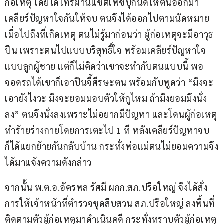
ก่อเหตุ โดยได้โทรผ่านแช็ตเฟซบุ๊กนัดให้ตนออกมา
เคลียร์ปัญหาใจกันให้จบ ตนจึงได้ออกไปตามนัดหมาย 
เมื่อไปถึงที่เกิดเหตุ ตนไม่รู้มาก่อนว่า ผู้ก่อเหตุจะมีอาวุธ
ปืน เพราะตนไปแบบบริสุทธิ์ใจ พร้อมเคลียร์ปัญหาใจ
แบบลูกผู้ชาย แต่ก็ไม่คิดว่าเขาจะทำกับตนแบบนี้ พอ
จอดรถได้เขาก็เอาปืนจี้ศีรษะตน พร้อมกับพูดว่า “มึงจะ
เอายังไงวะ มึงจะยอมมอบตัวให้กูไหม ถ้ามึงยอมมึงนั่ง
ลง” ตนจึงนั่งลงเพราะไม่อยากมีปัญหา และโดนผู้ก่อเหตุ
ทำร้ายร่างกายโดยการเตะไป 1 ที หลังเคลียร์ปัญหาจบ 
ก็ได้แยกย้ายกันกลับบ้าน กระทั่งพ่อแม่ตนไม่ยอมความจึง
ได้มาแจ้งความดังกล่าว
จากนั้น พ.ต.อ.อัครพล รัศมี ผกก.สภ.ปรือใหญ่ จึงได้สั่ง
การให้เจ้าหน้าที่ตำรวจชุดสืบสวน สภ.ปรือใหญ่ ลงพื้นที่
ติดตามตัวผู้ก่อเหตุมาดำเนินคดี กระทั่งทราบตัวผู้ก่อเหตุ 