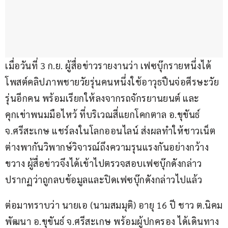
เมื่อวันที่ 3 ก.ย. ผู้สื่อข่าวรายงานว่า เฟซบุ๊กรายหนึ่งได้
โพสต์คลิปภาพชายวัยรุ่นคนหนึ่งใช้อาวุธปืนจ่อศีรษะวัย
รุ่นอีกคน พร้อมเรียกให้ลงจากรถจักรยานยนต์ และ
คุกเข่าพนมมือไหว้ ที่บริเวณสี่แยกโคกตาล อ.ขุขันธ์ 
จ.ศรีสะเกษ แชร์ลงในโลกออนไลน์ ส่งผลทำให้ชาวเน็ต
ต่างพากันวิพากษ์วิจารณ์ถึงความรุนแรงกันอย่างกว้าง
ขวาง ผู้สื่อข่าวจึงได้เข้าไปตรวจสอบเฟซบุ๊กดังกล่าว 
ปรากฏว่าถูกลบข้อมูลและปิดเฟซบุ๊กดังกล่าวไปแล้ว
ต่อมาทราบว่า นายเอ (นามสมมุติ) อายุ 16 ปี ชาว ต.นิคม
พัฒนา อ.ขุขันธ์ จ.ศรีสะเกษ พร้อมผู้ปกครอง ได้เดินทาง