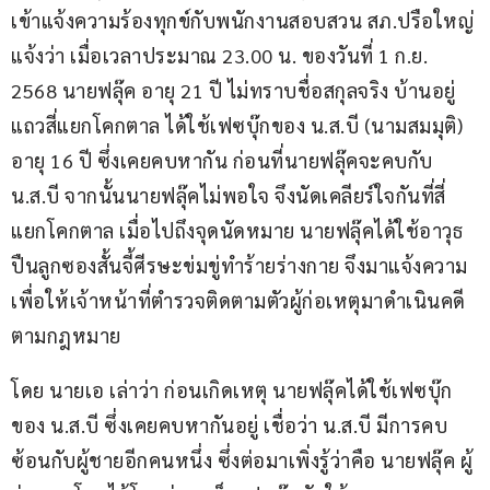
เข้าแจ้งความร้องทุกข์กับพนักงานสอบสวน สภ.ปรือใหญ่ 
แจ้งว่า เมื่อเวลาประมาณ 23.00 น. ของวันที่ 1 ก.ย. 
2568 นายฟลุ๊ค อายุ 21 ปี ไม่ทราบชื่อสกุลจริง บ้านอยู่
แถวสี่แยกโคกตาล ได้ใช้เฟซบุ๊กของ น.ส.บี (นามสมมุติ) 
อายุ 16 ปี ซึ่งเคยคบหากัน ก่อนที่นายฟลุ๊คจะคบกับ 
น.ส.บี จากนั้นนายฟลุ๊คไม่พอใจ จึงนัดเคลียร์ใจกันที่สี่
แยกโคกตาล เมื่อไปถึงจุดนัดหมาย นายฟลุ๊คได้ใช้อาวุธ
ปืนลูกซองสั้นจี้ศีรษะข่มขู่ทำร้ายร่างกาย จึงมาแจ้งความ
เพื่อให้เจ้าหน้าที่ตำรวจติดตามตัวผู้ก่อเหตุมาดำเนินคดี
ตามกฎหมาย
โดย นายเอ เล่าว่า ก่อนเกิดเหตุ นายฟลุ๊คได้ใช้เฟซบุ๊ก
ของ น.ส.บี ซึ่งเคยคบหากันอยู่ เชื่อว่า น.ส.บี มีการคบ
ซ้อนกับผู้ชายอีกคนหนึ่ง ซึ่งต่อมาเพิ่งรู้ว่าคือ นายฟลุ๊ค ผู้