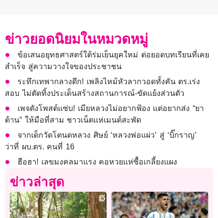
ข่าวยอดนิยมในหมวดหมู่
ข้อเสนอยุทธศาสตร์ใต้ร่มเย็นยุคใหม่ ต่อยอดบทเรียนที่เคย
สำเร็จ สู่ความวางใจของประชาชน
ระทึกเทพากลางดึก! เพลิงไหม้หัวลากวอดทั้งคัน ตร.เร่ง
สอบ ไม่ตัดทิ้งประเด็นสร้างสถานการณ์-ขัดแย้งส่วนตัว
เพจดังโพสต์แซ่บ! เมียหลวงไม่อยากฟ้อง แต่อยากส่ง “ยา
ต้าน” ให้มือที่สาม ชาวเน็ตแห่เมนต์สะพัด
จากเด็กวัดโตนดหลวง ศิษย์ ‘หลวงพ่อแผ่ว’ สู่ ‘บิ๊กราญ’
ว่าที่ ผบ.ตร. คนที่ 16
ฮือฮา! เลขมงคลมาแรง คอหวยแห่ซื้อเกลี้ยงแผง
ข่าวล่าสุด