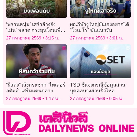
‘พรานหนุ่ม’ เศร้าอ้างยิง
ผอ.กีฬางูใหญ่ยันเองอยากได้
‘เม่น’ พลาด กระสุนโดนเพื่อน
“โรเมโร” ขันแนวรับ
รักดับสลด ยอมรับผิดยืนรอม
27 กรกฎาคม 2569
3:15 น.
27 กรกฎาคม 2569
3:01 น.
อบตัวกับตำรวจ
“ผีแดง” เล็งกระชาก “ไทเลอร์
TSD ชี้แจงกรณีข้อมูลส่วน
อดัมส์” เสริมแดนกลาง
บุคคลบางส่วนรั่วไหล
27 กรกฎาคม 2569
1:17 น.
27 กรกฎาคม 2569
0:05 น.