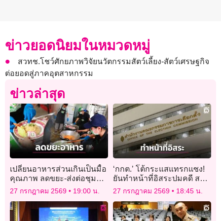
ข่าวยอดนิยมในหมวดหมู่
สวทช.โชว์ศักยภาพวิจัยนวัตกรรมสัตว์เลี้ยง-สัตว์เศรษฐกิจ
ต่อยอดสู่ภาคอุตสาหกรรม
ข่าวล่าสุด
เปลี่ยนอาหารส่วนเกินเป็นมื้อ
‘กกต.’ โต้กระแสแทรกแซง!
คุณภาพ ลดขยะ-ส่งต่อชุมชน
ยันทำหน้าที่อิสระปมคดี สว.
เปราะบาง
ยึดหลักฐาน-กฎหมาย คาดลง
27 กรกฎาคม 2569
19:00 น.
27 กรกฎาคม 2569
18:45 น.
มติสิ้น ส.ค. นี้