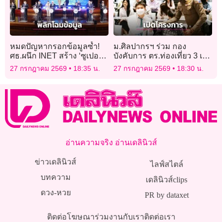
หมดปัญหากรอกข้อมูลซ้ำ!
ม.ศิลปากรฯ ร่วม กอง
ศธ.ผนึก INET สร้าง ‘ซูเปอร์
บังคับการ ตร.ท่องเที่ยว 3 เปิด
แอปการศึกษา’ ใช้ข้อมูลชุด
โครงการอบรม “ยุวทูตตำรวจ
27 กรกฎาคม 2569
18:35 น.
27 กรกฎาคม 2569
18:30 น.
เดียวทั่วไทย
ท่องเที่ยว”
อ่านความจริง อ่านเดลินิวส์
ข่าวเดลินิวส์
ไลฟ์สไตล์
บทความ
เดลินิวส์clips
ดวง-หวย
PR by dataxet
ติดต่อโฆษณา
ร่วมงานกับเรา
ติดต่อเรา