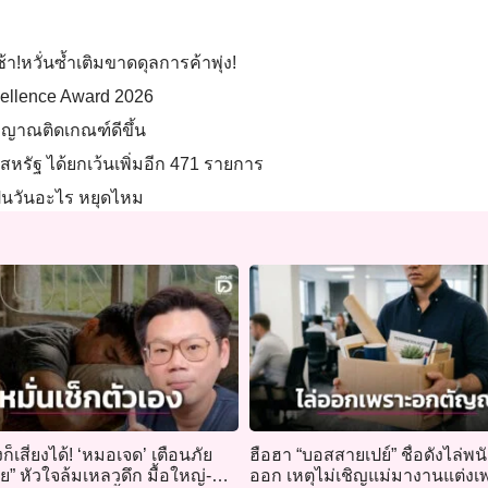
้า!หวั่นซ้ำเติมขาดดุลการค้าพุ่ง!
xcellence Award 2026
ัญญาณติดเกณฑ์ดีขึ้น
สหรัฐ ได้ยกเว้นเพิ่มอีก 471 รายการ
็นวันอะไร หยุดไหม
ก็เสี่ยงได้! ‘หมอเจด’ เตือนภัย
ฮือฮา “บอสสายเปย์” ชื่อดังไล่พ
” หัวใจล้มเหลวดึก มื้อใหญ่-
ออก เหตุไม่เชิญแม่มางานแต่งเ