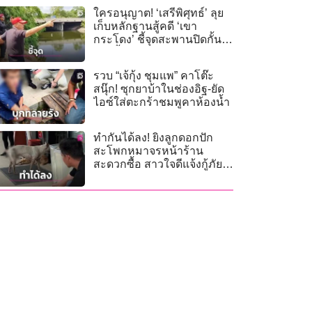
ใครอนุญาต! ‘เสรีพิศุทธ์’ ลุย
เก็บหลักฐานสู้คดี ‘เขา
กระโดง’ ชี้จุดสะพานปิดกั้น
ทางน้ำสาธารณะ
รวบ “เจ้กุ้ง ชุมแพ” คาโต๊ะ
สนุ๊ก! ซุกยาบ้าในช่องอิฐ-ยัด
ไอซ์ใส่ตะกร้าชมพูคาห้องน้ำ
ทำกันได้ลง! ยิงลูกดอกปัก
สะโพกหมาจรหน้าร้าน
สะดวกซื้อ สาวใจดีแจ้งกู้ภัย
ช่วย ส่งผ่าตัดปลอดภัย