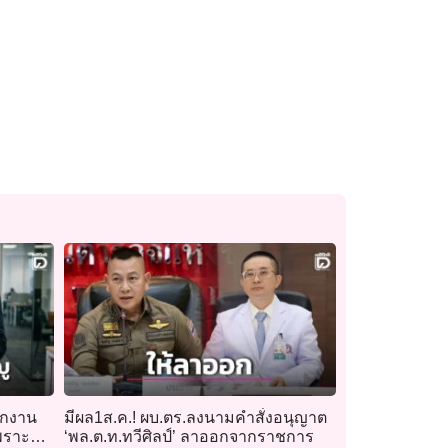
นักงาน
มีผล1ส.ค.! ผบ.ตร.ลงนามคำสั่งอนุญาต
พราะ
‘พล.ต.ท.ทวีศิลป์’ ลาออกจากราชการ