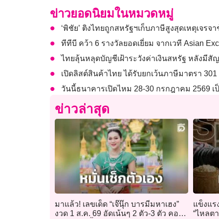
ข่าวยอดนิยมในหมวดหมู่
‘พิชัย’ ติงไทยถูกสหรัฐฯเก็บภาษีสูงสุดเหตุเจรจาช
ทีทีบี คว้า 6 รางวัลยอดเยี่ยม จากเวที Asian E
ไทยลุ้นหลุดบัญชีเฝ้าระวังค่าเงินสหรัฐ หลังมีส
เปิดลิสต์สินค้าไทย ได้รับยกเว้นภาษีมาตรา 301 
วันนี้ธนาคารเปิดไหม 28-30 กรกฎาคม 2569 เป
ข่าวล่าสุด
มาแล้ว! เลขเด็ด “เจ๊นุ๊ก บารมีมหาเฮง”
แข็งแรง
งวด 1 ส.ค. 69 อัดเน้นๆ 2 ตัว-3 ตัว คอ
“ไหลตาย