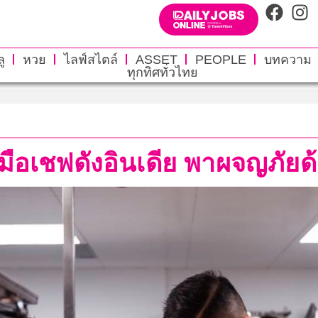
ู
หวย
ไลฟ์สไตล์
ASSET
PEOPLE
บทความ
ทุกทิศทั่วไทย
จับมือเชฟดังอินเดีย พาผจญภั