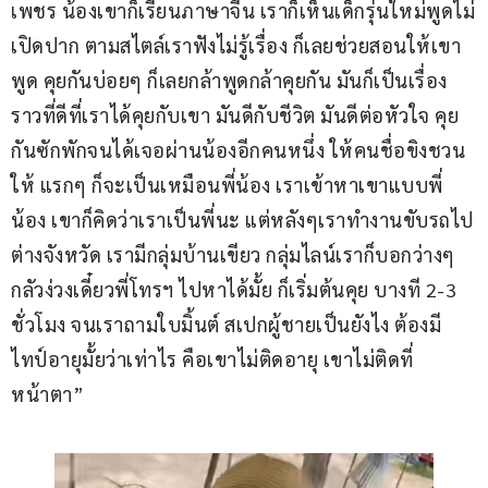
เพชร น้องเขาก็เรียนภาษาจีน เราก็เห็นเด็กรุ่นใหม่พูดไม่
เปิดปาก ตามสไตล์เราฟังไม่รู้เรื่อง ก็เลยช่วยสอนให้เขา
พูด คุยกันบ่อยๆ ก็เลยกล้าพูดกล้าคุยกัน มันก็เป็นเรื่อง
ราวที่ดีที่เราได้คุยกับเขา มันดีกับชีวิต มันดีต่อหัวใจ คุย
กันซักพักจนได้เจอผ่านน้องอีกคนหนึ่ง ให้คนชื่อขิงชวน
ให้ แรกๆ ก็จะเป็นเหมือนพี่น้อง เราเข้าหาเขาแบบพี่
น้อง เขาก็คิดว่าเราเป็นพี่นะ แต่หลังๆเราทำงานขับรถไป
ต่างจังหวัด เรามีกลุ่มบ้านเขียว กลุ่มไลน์เราก็บอกว่างๆ 
กลัวง่วงเดี๋ยวพี่โทรฯ ไปหาได้มั้ย ก็เริ่มต้นคุย บางที 2-3 
ชั่วโมง จนเราถามใบมิ้นต์ สเปกผู้ชายเป็นยังไง ต้องมี
ไทป์อายุมั้ยว่าเท่าไร คือเขาไม่ติดอายุ เขาไม่ติดที่
หน้าตา”