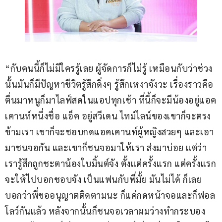
“กับคนนี้ก็ไม่มีใครรู้เลย ผู้จัดการก็ไม่รู้ เหมือนกับว่าช่วง
นั้นมันก็มีปัญหาชีวิตรู้สึกดิ่งๆ รู้สึกเหงาจังวะ เรื่องราวคือ
ตื่นมาหนูก็มาไลฟ์สดในแอปทุกเช้า ที่นี้ก็จะมีน้องอยู่แอค
เคานท์หนึ่งชื่อ แอ็ค อยู่สวีเดน ไทม์ไลน์ของเขาก็จะตรง
ข้ามเรา เขาก็จะชอบกดแอคเคานท์ผู้หญิงสวยๆ และเอา
มาชนจอกัน และเขาก็ชนจอมาให้เรา ส่งมาบ่อย แต่ว่า
เรารู้สึกถูกชะตาน้องใบมิ้นต์จัง ตั้งแต่ครั้งแรก แต่ครั้งแรก
จะให้ไปบอกชอบจัง เป็นแฟนกับพี่มั้ย มันไม่ได้ ก็เลย
บอกว่าพี่ขออนุญาตติดตามนะ ก็แค่กดหน้าจอและก็ฟอล
โลว์กันแล้ว หลังจากนั้นก็ชนจอเวลาผมว่างทำกระบอง