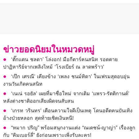
ข่าวยอดนิยมในหมวดหมู่
‘ตั๊กแตน ชลดา’ โล่งอก! มือกีตาร์คนสนิท รอดตาย
ปาฏิหาริย์จากเพลิงไหม้ ‘โรงเบียร์ ณ ลาดพร้าว’
‘เป๊ก เศรณี’ เคียงข้าง ‘เพลง ชนม์ทิดา’ ในเฟรมสุดอบอุ่น
งานวันเกิดคนสนิท
‘เนเน่ รอยัล’ เผยที่มาชื่อใหม่ จากเดิม ‘แพรว-รัตติกานต์’
หลังต่างชาติออกเสียงผิดจนสับสน
‘เกรท วรินทร’ เตือนความใจดีเป็นเหตุ โดนอดีตคนบันเทิง
อ้างป่วยหลอก สุดท้ายเชิดเงินหนี!
“หมาก ปริญ” พร้อมสนุกงานแต่ง “ณเดชน์-ญาญ่า” เรื่องลูก
กับ “คิมเบอร์ลี่” ยังก่อนเพราะเพิ่งรับละคร!