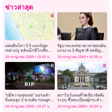
ข่าวล่าสุด
แผ่นดินไหว 5.5 แมกนิจูด
รัฐบาลแจงขยายเวลาผ่อนผัน
เขย่าเปรู หลังเม็กซิโกเพิ่ง
แรงงาน 3 สัญชาติ ลดปัญหา
เผชิญธรณีพิโรธ 7.3
ขาดแคลนแรงงาน
19 กรกฎาคม 2569
10:42 น.
19 กรกฎาคม 2569
10:35 น.
“บ่มีความสุขเลย” แม่รมดำ
สภาไอร์แลนด์ไฟเขียวจัดตั้ง
บีบคอลูก 2 ขวบดับ ก่อนผูก
ระบบ ขึ้นทะเบียนผู้กระทำผิด
คอตายคู่ ปมเพิ่งโทรฯ ขู่หย่า
คดีความรุนแรงในครอบครัว
19 กรกฎาคม 2569
10:27 น.
19 กรกฎาคม 2569
10:04 น.
ผัวติดเพื่อน