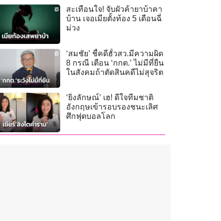
สะเทือนใจ! จับผัวค้ายาบ้าคา
บ้าน เจอเมียตั้งท้อง 5 เดือนฉี่
ม่วง
‘สมชัย’ ชี้คดีฮั้วสว.มีความผิด
8 กรณี เตือน ‘กกต.’ ไม่มีที่ยืน
ในสังคมถ้าตัดสินคดีไม่สุจริต
‘ยิ่งลักษณ์’ เฮ! ดีใจทีมชาติ
อังกฤษเข้ารอบรองชนะเลิศ
ศึกฟุตบอลโลก