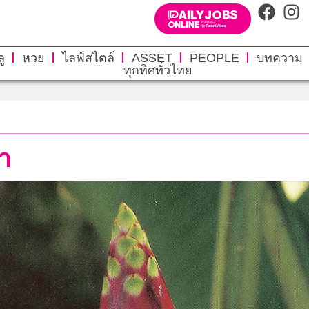
ู
หวย
ไลฟ์สไตล์
ASSET
PEOPLE
บทความ
ทุกทิศทั่วไทย
รา