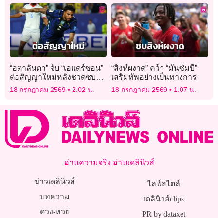
“อตาลันตา” จับ “เอแดร์ซอน”
“สิงห์ผงาด” คว้า “มันซัมบี”
ต่อสัญญาใหม่หลังชวดซบผี
เสริมทัพอย่างเป็นทางการ
แดง
18 กรกฎาคม 2569
2:02 น.
18 กรกฎาคม 2569
1:07 น.
อ่านความจริง อ่านเดลินิวส์
ข่าวเดลินิวส์
ไลฟ์สไตล์
บทความ
เดลินิวส์clips
ดวง-หวย
PR by dataxet