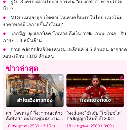
รู้จัก 8 เครื่องมือนโยบายการเงิน “แบงก์ชาติ” ทำอะไรได้
บ้าง?
MTS แม่ทองสุก เปิดขายโทเคนครั้งแรกในไทย แนวโน้ม
ราคาทองมีโอกาสขึ้นอีกไหม?
‘เอกนัฏ’ ลุยแยกบิลค่าไฟทาง ดึงเงิน ‘กฟผ.-กฟน.-กฟภ.’ รับ
ภาระ 1.8 หมื่นล้าน
ด่วน! คลังตัดสิทธิบัตรคนจน เหลือแค่ 9.5 ล้านคน จากยอด
ลงทะเบียน 18.82 ล้านคน
ข่าวล่าสุด
ล่า ‘โจรหนุ่ม’ วิ่งราวทองห้าง
“หงส์แดง” ยันจับ “โซโบซไล”
ดังพัทยา ตะโกนขู่พนักงาน
ต่อสัญญาใหม่ถึงปี 2031
ทำเพราะติดหนี้พนันบอล
18 กรกฎาคม 2569
3:15 น.
18 กรกฎาคม 2569
3:00 น.