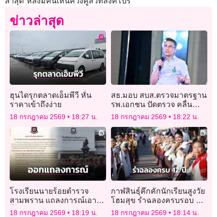
ล่าสุด หลังมีคนเห็นควงคู่สวีทสิงคโปร์
ข่าวล่าสุด
ฮุนไดรุกตลาดเอ็มพีวี หั่น
สธ.มอบ สบส.ตรวจมาตรฐาน
ราคาเข้าถึงง่าย
รพ.เอกชน ปัดตรวจ คลื่น
ไฟฟ้าหัวใจคนไข้
18 กรกฎาคม 2569
18:27 น.
18 กรกฎาคม 2569
18:22 น.
โรงเรียนนายร้อยตำรวจ
กาฬสินธุ์คึกคักนักเรียนสูงวัย
สามพราน แถลงการณ์เอาผิด
โฮมสุข รำฉลองครบรอบ 12
สื่อใหญ่บิดเบือนข้อมูล
ปีถนนสายบุญสหัสขันธ์ไดโน
18 กรกฎาคม 2569
18:19 น.
18 กรกฎาคม 2569
18:14 น.