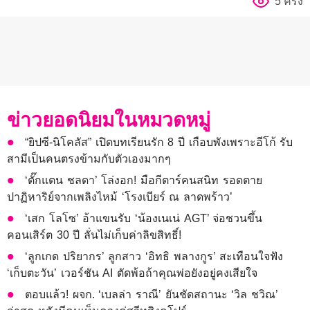
5 ครั้ง
ข่าวยอดนิยมในหมวดหมู่
“ยิปซี-นิโคลัส” เปิดบทเรียนรัก 8 ปี เกือบพังเพราะอีโก้ รับ
สามีเป็นคนตรงข้ามกับตัวเองมากๆ
‘ตั๊กแตน ชลดา’ โล่งอก! มือกีตาร์คนสนิท รอดตาย
ปาฏิหาริย์จากเพลิงไหม้ ‘โรงเบียร์ ณ ลาดพร้าว’
‘เสก โลโซ’ อ้าแขนรับ ‘น้องเนเน่ AGT’ จ่อชวนขึ้น
คอนเสิร์ต 30 ปี ลั่นไม่เก็บค่าลิขสิทธิ์!
‘ลูกเกด ปริยากร’ ลูกสาว ‘อิทธิ พลางกูร’ สะเทือนใจฟัง
‘เก็บตะวัน’ เวอร์ชัน AI ตัดพ้อถ้าคุณพ่อยังอยู่คงเสียใจ
ตอบแล้ว! ผจก. ‘เบลล่า ราณี’ ยันชัดสถานะ ‘วิล ชวิณ’