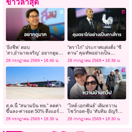
ข่าวล่าสุด
‘ยิ่งชีพ’ ตอบ
“ตราไก่” ประกาศแต่งตั้ง “ซี
‘สว.อำนาจเจริญ’ อยากดูมาก
ดาน” คุมทัพอย่างเป็น
คำสั่ง กกต.ตีตกปมคุณสมบัติ
ทางการยาวยันจบฟุตบอล
28 กรกฎาคม 2569
18:46 น.
28 กรกฎาคม 2569
18:36 น.
แต่มันอยู่ไหน
โลก 2030
ส.ค.นี้ “สนามบิน ทย.” ลดค่า
‘ไทด์ เอกพันธ์’ เติมหวาน
ขึ้นลง-ค่าจอด 50% ดึงแอร์
โชว์กอด-จุ๊บ ‘ทับทิม อัญริ
ไลน์เปิดเส้นบินใหม่ระหว่าง
นทร์’ สุดละมุนกลาง
28 กรกฎาคม 2569
18:30 น.
28 กรกฎาคม 2569
18:30 น.
ประเทศ
ออสเตรเลีย