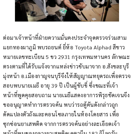
ต่อมาเจ้าหน้าที่ฝ่ายความมั่นคงประจำจุดตรวจร่วมสาม
แยกทองผาภูมิ พบรถยนต์ ยี่ห้อ Toyota Alphad สีขาว 
หมายเลขทะเบียน 5 ขว 2931 กรุงเทพมหานคร ลักษณะ
ตรงตามที่ได้รับแจ้งจากแหล่งข่าวขับมาจาก อ.สังขละบุรี 
มุ่งหน้า อ.เมืองกาญจนบุรีจึงให้สัญญาณหยุดรถเพื่อตรวจ
สอบพบนายเมธี อายุ 39 ปี เป็นผู้ขับขี่ ซึ่งขณะที่เจ้า
หน้าที่พูดคุยสอบถาม นายเมธีแสดงอาการพิรุธชัดเจนจึง
ขออนุญาตทำการตรวจค้น พบว่ารถตู้คันดังกล่าวถูก
ดัดแปลงตัวถังและคอนโซลภายในห้องโดยสาร เพื่อ
ซุกซ่อนยาเสพติด จากการตรวจค้นอย่างละเอียดเจ้า
หน้าที่พบของกลางยาเสพติดเคตามีน 182 กิโลกรัม 