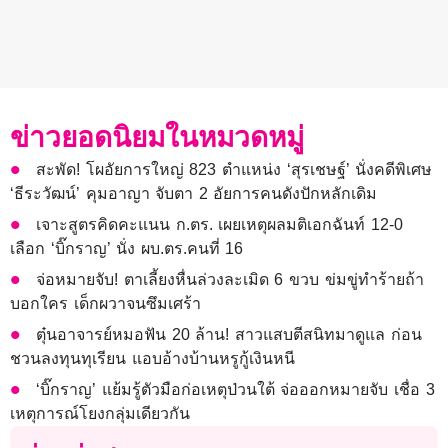
ข่าวยอดนิยมในหมวดหมู่
สะพัด! โผอัยการใหญ่ 823 ตำแหน่ง ‘สุรเชษฐ์’ นั่งคดีพิเศษ
‘ธีระวัฒน์’ คุมอาญา จับตา 2 อัยการคนดังปักหลักเดิม
เจาะสูตรคิดคะแนน ก.ตร. เผยเหตุผลมติเอกฉันท์ 12-0
เลือก ‘บิ๊กราญ’ นั่ง ผบ.ตร.คนที่ 16
จ่อหมายจับ! ตาเลี้ยงหื่นล่วงละเมิด 6 ขวบ ข่มขู่ทำร้ายถ้า
บอกใคร เด็กผวาจนซึมเศร้า
ตุ๋นอาจารย์หมอฟัน 20 ล้าน! สาวแสบตีสนิทมาดูแล ก่อน
ชวนลงทุนทุเรียน แอบอ้างบ้านหรูกู้เงินหนี
‘บิ๊กราญ’ แย้มรู้ตัวมือก่อเหตุป่วนใต้ จ่อออกหมายจับ เชื่อ 3
เหตุการณ์โยงกลุ่มเดียวกัน