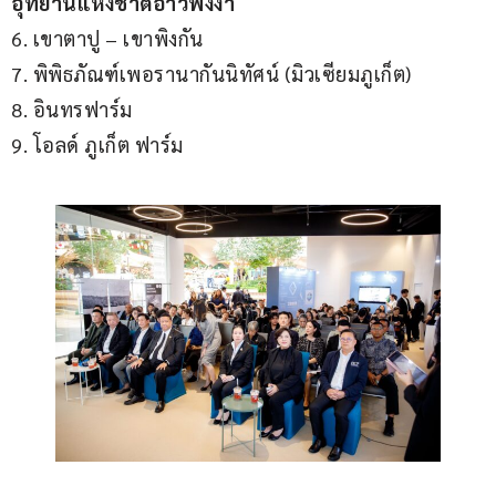
อุทยานแห่งชาติอ่าวพังงา
6. เขาตาปู – เขาพิงกัน
7. พิพิธภัณฑ์เพอรานากันนิทัศน์ (มิวเซียมภูเก็ต)
8. อินทรฟาร์ม
9. โอลด์ ภูเก็ต ฟาร์ม