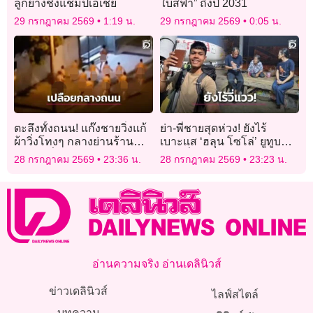
ลูกยางชิงแชมป์เอเชีย
ใบสีฟ้า” ถึงปี 2031
29 กรกฎาคม 2569
1:19 น.
29 กรกฎาคม 2569
0:05 น.
ตะลึงทั้งถนน! แก๊งชายวิ่งแก้
ย่า-พี่ชายสุดห่วง! ยังไร้
ผ้าวิ่งโทงๆ กลางย่านร้าน
เบาะแส ‘ฮลุน โซโล่’ ยูทูบ
อาหารชื่อดังในออสเตรเลีย
เบอร์ชื่อดังหายตัวปริศนา
28 กรกฎาคม 2569
23:36 น.
28 กรกฎาคม 2569
23:23 น.
จอร์เจีย
อ่านความจริง อ่านเดลินิวส์
ข่าวเดลินิวส์
ไลฟ์สไตล์
บทความ