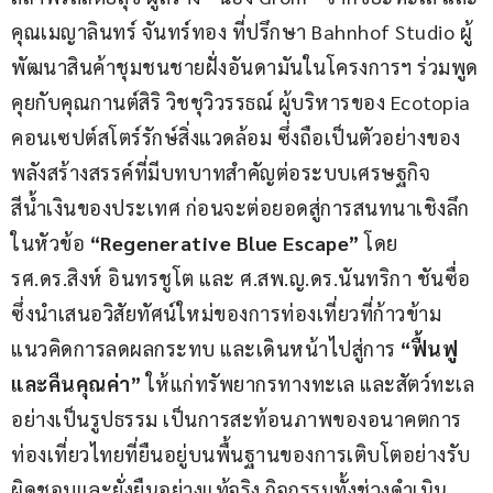
คุณเมญาลินทร์ จันทร์ทอง ที่ปรึกษา Bahnhof Studio ผู้
พัฒนาสินค้าชุมชนชายฝั่งอันดามันในโครงการฯ ร่วมพูด
คุยกับคุณกานต์สิริ วิชชุวิวรรธณ์ ผู้บริหารของ Ecotopia 
คอนเซปต์สโตร์รักษ์สิ่งแวดล้อม ซึ่งถือเป็นตัวอย่างของ
พลังสร้างสรรค์ที่มีบทบาทสำคัญต่อระบบเศรษฐกิจ
สีน้ำเงินของประเทศ ก่อนจะต่อยอดสู่การสนทนาเชิงลึก
ในหัวข้อ 
“Regenerative Blue Escape”
 โดย 
รศ.ดร.สิงห์ อินทรชูโต และ ศ.สพ.ญ.ดร.นันทริกา ชันซื่อ 
ซึ่งนำเสนอวิสัยทัศน์ใหม่ของการท่องเที่ยวที่ก้าวข้าม
แนวคิดการลดผลกระทบ และเดินหน้าไปสู่การ 
“ฟื้นฟู
และคืนคุณค่า”
 ให้แก่ทรัพยากรทางทะเล และสัตว์ทะเล
อย่างเป็นรูปธรรม เป็นการสะท้อนภาพของอนาคตการ
ท่องเที่ยวไทยที่ยืนอยู่บนพื้นฐานของการเติบโตอย่างรับ
ผิดชอบและยั่งยืนอย่างแท้จริง กิจกรรมทั้งช่วงดำเนิน