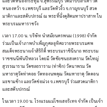
และวัดหนองกระทุ่ม จ.สุพรรณบุรี วัดมาบปลาเค้า วัด
หนองหว้า จ.เพชรบุรี และวัดหัวงิ้ว จ.กาญจนบุรี สวด
มาติกาและสดับปกรณ์ ณ พระที่นั่งดุสิตมหาปราสาท ใน
พระบรมมหาราชวัง
เวลา 17.00 น. บริษัท นำสมัยนครพนม (1998) จำกัด 
ร่วมเป็นเจ้าภาพบำเพ็ญกุศลอุทิศถวายพระบรมศพ 
สมเด็จพระนางเจ้าสิริกิติ์ พระบรมราชินีนาถ พระบรม
ราชชนนีพันปีหลวง โดยมี วัดชัยชนะสงคราม วัดใหญ่
สุวรรณาราม วัดชลธราราม (ท่าซิก) วัดนาพรม วัด
มหาธาตุวัดท่าคอย วัดทองนพคุณ วัดมหาธาตุ วัดดอน
มะขามช้าง และวัดช่อม่วง จ.เพชรบุรี ร่วมสวดมาติกา
และสดับปกรณ์
ในเวลา 19.00 น. โรงแรมแม่โขงเฮอริเทจ จำกัด เป็นเจ้า