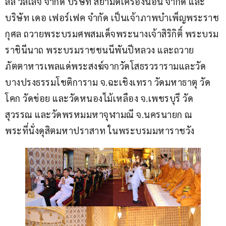
ลล์ วิลเลจ จำกัด บริษัท สยามดีเครื่องนอน จำกัด และ 
บริษัท เดอ เฟอร์เฟค จำกัด เป็นเจ้าภาพบำเพ็ญพระราช
กุศล ถวายพระบรมศพสมเด็จพระนางเจ้าสิริกิติ์ พระบรม
ราชินีนาถ พระบรมราชชนนีพันปีหลวง และถวาย
ภัตตาหารเพลแด่พระสงฆ์จากวัดโสธรวรารามและวัด
บางปรงธรรมโชติการาม จ.ฉะเชิงเทรา วัดมหาธาตุ วัด
โคก วัดข่อย และวัดหนองไม้เหลือง จ.เพชรบุรี วัด
สุวรรณ และวัดพรหมมหาจุฬามณี จ.นครนายก ณ 
พระที่นั่งดุสิตมหาปราสาท ในพระบรมมหาราชวัง