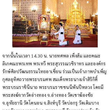
จากนั้นในเวลา 14.30 น. นายทศพล เพ็งส้ม และคณะ 
ลิเกคณะพรเทพ พรเทวี พระสุวรรณวชิราทร และองค์กร
รักษ์ศิลปวัฒนธรรมไทยอาเชี่ยน ร่วมเป็นเจ้าภาพบำเพ็ญ
กุศลอุทิศถวายพระบรมศพ สมเด็จพระนางเจ้าสิริกิติ์ 
พระบรมราชินีนาถ พระบรมราชชนนีพันปีหลวง โดยมี
พระสงฆ์จากวัดอ่างทอง จ.อ่างทอง วัดเขาฆ้องชัย 
จ.อุทัยธานี วัดโคนอน จ.สิงห์บุรี วัดบ่อกรุ วัดเดิมบาง 