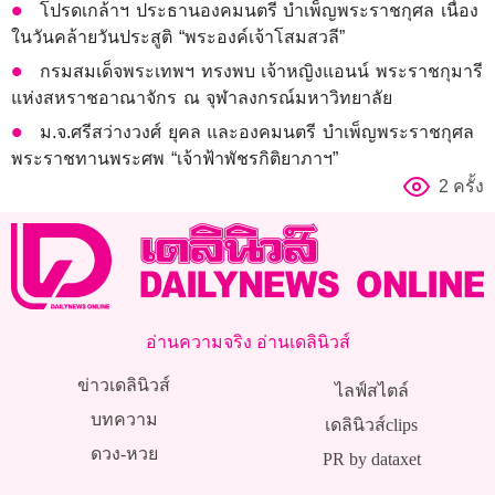
โปรดเกล้าฯ ประธานองคมนตรี บำเพ็ญพระราชกุศล เนื่อง
ในวันคล้ายวันประสูติ “พระองค์เจ้าโสมสวลี”
กรมสมเด็จพระเทพฯ ทรงพบ เจ้าหญิงแอนน์ พระราชกุมารี
แห่งสหราชอาณาจักร ณ จุฬาลงกรณ์มหาวิทยาลัย
ม.จ.ศรีสว่างวงศ์ ยุคล และองคมนตรี บำเพ็ญพระราชกุศล
พระราชทานพระศพ “เจ้าฟ้าพัชรกิติยาภาฯ”
2 ครั้ง
อ่านความจริง อ่านเดลินิวส์
ข่าวเดลินิวส์
ไลฟ์สไตล์
บทความ
เดลินิวส์clips
ดวง-หวย
PR by dataxet