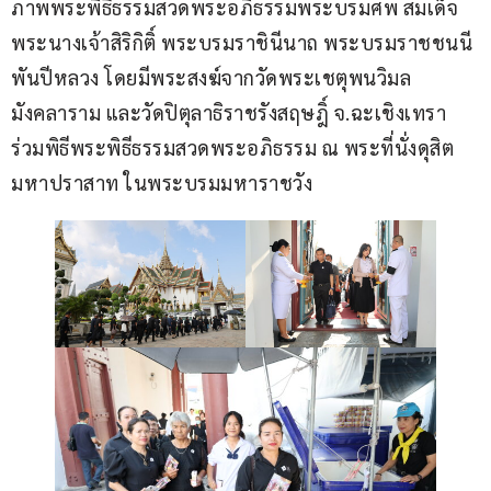
ภาพพระพิธีธรรมสวดพระอภิธรรมพระบรมศพ สมเด็จ
พระนางเจ้าสิริกิติ์ พระบรมราชินีนาถ พระบรมราชชนนี
พันปีหลวง โดยมีพระสงฆ์จากวัดพระเชตุพนวิมล
มังคลาราม และวัดปิตุลาธิราชรังสฤษฎิ์ จ.ฉะเชิงเทรา 
ร่วมพิธีพระพิธีธรรมสวดพระอภิธรรม ณ พระที่นั่งดุสิต
มหาปราสาท ในพระบรมมหาราชวัง