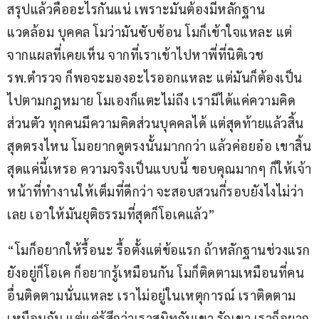
สรุปแล้วคืออะไรกันแน่ เพราะมันต้องมีหลักฐาน
แวดล้อม บุคคล โมว่ามันซับซ้อน โมก็เข้าใจแหละ แต่
จากแผลที่เคยเห็น จากที่เราเข้าไปหาพี่ที่นิติเวช 
รพ.ตำรวจ ก็พอจะมองอะไรออกแหละ แต่มันก็ต้องเป็น
ไปตามกฎหมาย โมเองก็แตะไม่ถึง เรามีได้แค่ความคิด
ส่วนตัว ทุกคนมีความคิดส่วนบุคคลได้ แต่สุดท้ายแล้วสิ้น
สุดตรงไหน โมอยากดูตรงนั้นมากกว่า แล้วค่อยอ๋อ เขาสิ้น
สุดแค่นี้เหรอ ความจริงเป็นแบบนี้ ขอบคุณมากๆ ก็ให้เจ้า
หน้าที่ทำงานให้เต็มที่ดีกว่า จะสอบสวนกี่รอบยังไงไม่ว่า
เลย เอาให้มันยุติธรรมที่สุดก็โอเคแล้ว”
“โมก็อยากให้รื้อนะ รื้อตั้งแต่ข้อแรก ถ้าหลักฐานช่วงแรก
ยังอยู่ก็โอเค ก็อยากรู้เหมือนกัน โมก็ติดตามเหมือนที่คน
อื่นติดตามนั่นแหละ เราไม่อยู่ในเหตุการณ์ เราติดตาม
เหมือนกัน แต่แค่รู้สึกว่าเราสนิทกับเขา รักเขา เราก็อยาก