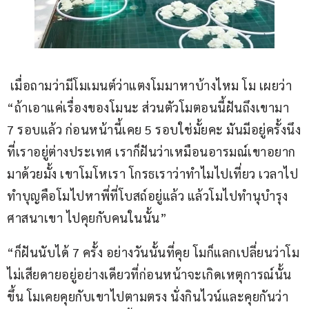
 เมื่อถามว่ามีโมเมนต์ว่าแตงโมมาหาบ้างไหม โม เผยว่า 
“ถ้าเอาแค่เรื่องของโมนะ ส่วนตัวโมตอนนี้ฝันถึงเขามา 
7 รอบแล้ว ก่อนหน้านี้เคย 5 รอบใช่มั้ยคะ มันมีอยู่ครั้งนึง
ที่เราอยู่ต่างประเทศ เราก็ฝันว่าเหมือนอารมณ์เขาอยาก
มาด้วยมั้ง เขาโมโหเรา โกรธเราว่าทำไมไปเที่ยว เวลาไป
ทำบุญคือโมไปหาพี่ที่โบสถ์อยู่แล้ว แล้วโมไปทำนุบำรุง
ศาสนาเขา ไปคุยกับคนในนั้น” 
“ก็ฝันนับได้ 7 ครั้ง อย่างวันนั้นที่คุย โมก็แลกเปลี่ยนว่าโม
ไม่เสียดายอยู่อย่างเดียวที่ก่อนหน้าจะเกิดเหตุการณ์นั้น
ขึ้น โมเคยคุยกับเขาไปตามตรง นั่งกินไวน์และคุยกันว่า