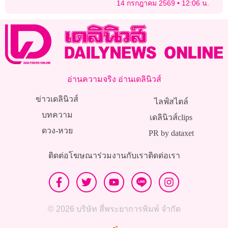
14 กรกฎาคม 2569
12:06 น.
ถก’พ.ร.ก.กู้เงิน 4 แสนล้าน’
อ่านความจริง อ่านเดลินิวส์
ข่าวเดลินิวส์
ไลฟ์สไตล์
บทความ
เดลินิวส์clips
ดวง-หวย
PR by dataxet
ติดต่อโฆษณา
ร่วมงานกับเรา
ติดต่อเรา
© 2026 บริษัท สี่พระยาการพิมพ์ จำกัด