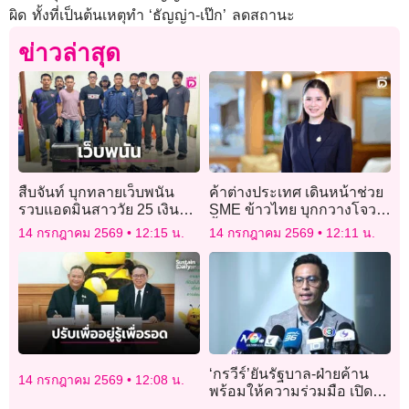
ผิด ทั้งที่เป็นต้นเหตุทำ ‘ธัญญ่า-เป๊ก’ ลดสถานะ
ข่าวล่าสุด
สืบจันท์ บุกทลายเว็บพนัน
ค้าต่างประเทศ เดินหน้าช่วย
รวบแอดมินสาววัย 25 เงิน
SME ข้าวไทย บุกกวางโจว
หมุนเวียน 10 ล้านต่อเดือน
ปั้มส่งออกตลาดใหญ่ในจีน
14 กรกฎาคม 2569
12:15 น.
14 กรกฎาคม 2569
12:11 น.
‘กรวีร์’ยันรัฐบาล-ฝ่ายค้าน
14 กรกฎาคม 2569
12:08 น.
พร้อมให้ความร่วมมือ เปิด
ประชุมสภาสมัยวิสามัญ