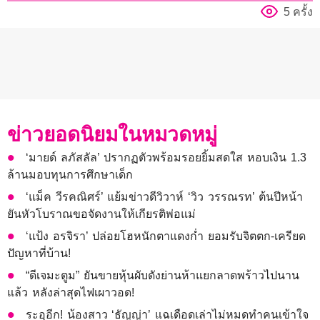
5 ครั้ง
ข่าวยอดนิยมในหมวดหมู่
‘มายด์ ลภัสลัล’ ปรากฏตัวพร้อมรอยยิ้มสดใส หอบเงิน 1.3
ล้านมอบทุนการศึกษาเด็ก
‘แม็ค วีรคณิศร์’ แย้มข่าวดีวิวาห์ ‘วิว วรรณรท’ ต้นปีหน้า
ยันหัวโบราณขอจัดงานให้เกียรติพ่อแม่
‘แป้ง อรจิรา’ ปล่อยโฮหนักตาแดงก่ำ ยอมรับจิตตก-เครียด
ปัญหาที่บ้าน!
“ดีเจมะตูม” ยันขายหุ้นผับดังย่านห้าแยกลาดพร้าวไปนาน
แล้ว หลังล่าสุดไฟเผาวอด!
ระอุอีก! น้องสาว ‘ธัญญ่า’ แฉเดือดเล่าไม่หมดทำคนเข้าใจ