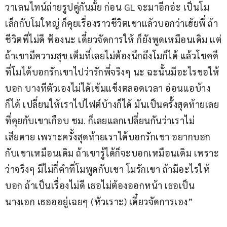
วาเลนไทน์ถ่ายรูปคู่กันมั้ย ก่อน GL จะมาอีกอ่ะ เป็นโม
เล็กกับโมใหญ่ ก็คุยเรื่องราวชีวิตเขาแล้วบอกว่าเฮ้ยพี่ ถ้า
ชีวิตพี่ไม่ดี ฟ้องนะ เดี๋ยวจัดการให้ ก็ยังพูดเหมือนเดิม แต่
ถ้าเขามีความสุข เต็มที่เลยไม่ต้องนึกถึงโมก็ได้ แล้วโชคดี
ที่โมได้บอกรักเขาไปว่ารักพี่จริงๆ นะ ฉะนั้นมีอะไรขอให้
บอก บางทีตัวเองไม่ได้เข้มแข็งตลอดเวลา อ่อนแอบ้าง
ก็ได้ เปลี่ยนให้เราไปไฟต์บ้างก็ได้ มันเป็นครั้งสุดท้ายเลย
ที่คุยกับเขาเกือบ ชม. ก็เลยแลกเปลี่ยนกันว่าเราไม่
เสียดาย เพราะครั้งสุดท้ายเราได้บอกรักเขา อยากบอก
กับเขาเหมือนเดิม ถ้าเขารู้ได้ก็จะบอกเหมือนเดิม เพราะ
ว่าจริงๆ มีไม่กี่คำที่โมพูดกับเขา โมรักเขา ถ้ามีอะไรให้
บอก ถ้าเป็นเรื่องไม่ดี เธอไม่ต้องออกหน้า เธอเป็น
นางเอก เธอออยู่เฉยๆ (หัวเราะ) เดี๋ยวจัดการเอง”