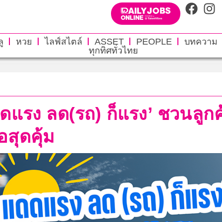
ู
หวย
ไลฟ์สไตล์
ASSET
PEOPLE
บทความ
ทุกทิศทั่วไทย
ดแรง ลด(รถ) ก็แรง’ ชวนลูก
สุดคุ้ม