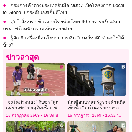
กรมการค้าต่างประเทศจับมือ ‘สสว.’ เปิดโครงการ Local
to Global ยกระดับเอสเอ็มอีไทย
ศุภจี สั่งเบรก ข้าวแกงไทยช่วยไทย 40 บาท ระงับเสนอ
ครม. พร้อมฟังความเห็นหลายฝ่าย
รู้จัก 8 เครื่องมือนโยบายการเงิน “แบงก์ชาติ” ทำอะไรได้
บ้าง?
ข่าวล่าสุด
“ชงโคม่วงทอง” ดับซ่า “ลูก
นักเขียนบทสหรัฐร่วมค้านดีล
แม่รำเพย” ทะลุตัดเชือก ชน
เข้าซื้อ “วอร์เนอร์ บราเธอร์ส”
“เจ้าสัวน้อย” ศึกกรมพลศึกษา
หวั่นคุกคามฮอลลีวูด
15 กรกฎาคม 2569
16:39 น.
15 กรกฎาคม 2569
16:32 น.
เดลินิวส์ คัพ 2026″