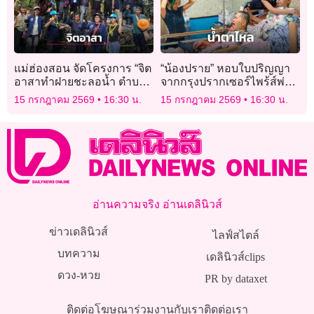
แม่ฮ่องสอน จัดโครงการ “จิต
“น้องปราย” หอบใบปริญญา
อาสาทำฝายชะลอน้ำ ตำบล
จากกรุงปรากเซอร์ไพร้ส์พ่อ
ห้วยผา”
“เด๋อ ดอกสะเดา” โฮดีใจมาก!
15 กรกฎาคม 2569
16:30 น.
15 กรกฎาคม 2569
16:30 น.
อ่านความจริง อ่านเดลินิวส์
ข่าวเดลินิวส์
ไลฟ์สไตล์
บทความ
เดลินิวส์clips
ดวง-หวย
PR by dataxet
ติดต่อโฆษณา
ร่วมงานกับเรา
ติดต่อเรา