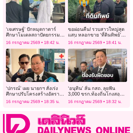
‘เจเศรษฐ์’ ปักหมุดกาตาร์
ขอผ่อนคืน! รวบสาวใหญ่สุด
ศึกษาโมเดลสถาปัตยกรรม
แสบ หลอกขาย ‘ที่ดินทิพย์’
ร่วมสมัย ยกระดับงานท้อง
เหยื่อสูญร่วม 10 ล้าน
16 กรกฎาคม 2569
18:42 น.
16 กรกฎาคม 2569
18:41 น.
ถิ่น-รุดเยี่ยมให้กำลังใจทีม
สถานทูตโดฮา
‘ปกรณ์’ เผย นายกฯ สั่งเร่ง
‘อนุทิน’ ลั่น กสถ. ลุยฟัน
ศึกษาปรับโครงสร้างอัตรา
3,000 ขรก.ท้องถิ่นโกงสอบ
กำลัง นำ AI ยกระดับ
ได้เลย ไม่ต้องรอนายกฯ นั่ง
16 กรกฎาคม 2569
18:35 น.
16 กรกฎาคม 2569
18:32 น.
ประสิทธิภาพราชการ พร้อม
หัวโต๊ะ ลั่นทำผิดต้องรับผิด
ทบทวนระบบจ้างงาน ค่า
ชอบ
ตอบแทน และสวัสดิการก่อน
เสนอ ครม. พิจารณา