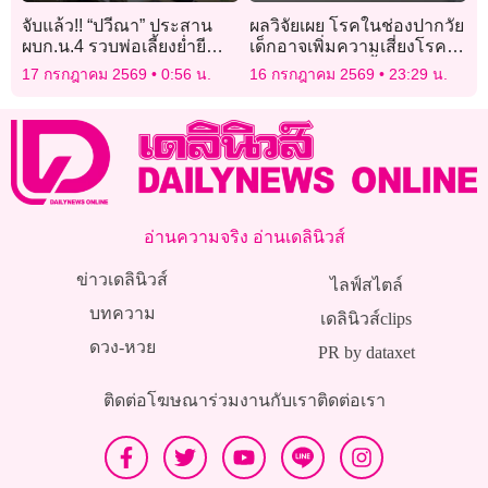
จับแล้ว!! “ปวีณา” ประสาน
ผลวิจัยเผย โรคในช่องปากวัย
ผบก.น.4 รวบพ่อเลี้ยงย่ำยี
เด็กอาจเพิ่มความเสี่ยงโรค
ลูกสาววัย 14 นาน 6 ปี ขู่ฆ่า
หัวใจตอนโตสูงขึ้น 45%
17 กรกฎาคม 2569
0:56 น.
16 กรกฎาคม 2569
23:29 น.
ยกครัว
อ่านความจริง อ่านเดลินิวส์
ข่าวเดลินิวส์
ไลฟ์สไตล์
บทความ
เดลินิวส์clips
ดวง-หวย
PR by dataxet
ติดต่อโฆษณา
ร่วมงานกับเรา
ติดต่อเรา