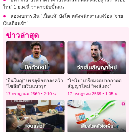
ใหม่ 1 ธ.ค.นี้ ราคาขยับขึ้นแน่
ส่องงบการเงิน ‘เนื้อแท้’ บังโต หลังพนักงานแห่ร้อง ‘จ่าย
เงินเดือนช้า’
ข่าวล่าสุด
“ปืนใหญ่” บรรลุข้อตกลงคว้า
“โซโบ” เตรียมจดปากกาต่อ
“โซลิส” เสริมแนวรุก
สัญญาใหม่ “หงส์แดง”
17 กรกฎาคม 2569
2:10 น.
17 กรกฎาคม 2569
1:05 น.