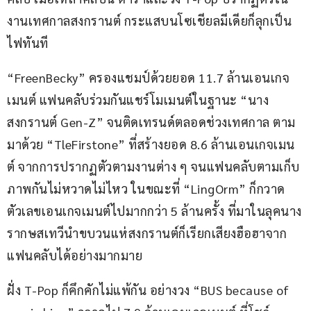
งานเทศกาลสงกรานต์ กระแสบนโซเชียลมีเดียก็ลุกเป็น
ไฟทันที
“FreenBecky” ครองแชมป์ด้วยยอด 11.7 ล้านเอนเกจ
เมนต์ แฟนคลับร่วมกันแชร์โมเมนต์ในฐานะ “นาง
สงกรานต์ Gen-Z” จนติดเทรนด์ตลอดช่วงเทศกาล ตาม
มาด้วย “TleFirstone” ที่สร้างยอด 8.6 ล้านเอนเกจเมน
ต์ จากการปรากฏตัวตามงานต่าง ๆ จนแฟนคลับตามเก็บ
ภาพกันไม่หวาดไม่ไหว ในขณะที่ “LingOrm” ก็กวาด
ตัวเลขเอนเกจเมนต์ไปมากกว่า 5 ล้านครั้ง ที่มาในลุคนาง
รากษสเทวีนำขบวนแห่สงกรานต์ก็เรียกเสียงฮือฮาจาก
แฟนคลับได้อย่างมากมาย
ฝั่ง T-Pop ก็คึกคักไม่แพ้กัน อย่างวง “BUS because of 