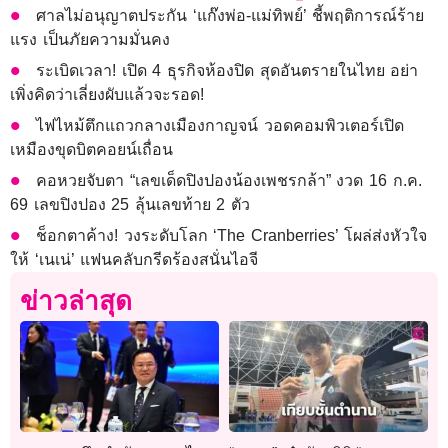
ศาลไม่อนุญาตประกัน ‘แก๊งพ่อ-แม่ทิพย์’ ชี้พฤติการณ์ร้าย
แรง เป็นภัยความมั่นคง
ระเบิดเวลา! เปิด 4 ธุรกิจห้องปิด สุดอันตรายในไทย อย่า
เพิ่งคิดว่าเลี่ยงผับแล้วจะรอด!
ไฟไหม้ตึกแถวกลางเมืองกาญจน์ วอดคอมพิวเตอร์เปิด
เหมืองขุดบิตคอยน์เถื่อน
คอหวยจับตา “เลขเด็ดปิงปองน้องเพชรกล้า” งวด 16 ก.ค.
69 เลขปิงปอง 25 ลุ้นเลขท้าย 2 ตัว
ช็อกตาค้าง! วงระดับโลก ‘The Cranberries’ โผล่ส่งหัวใจ
ให้ ‘เนเน่’ แฟนคลับกรีดร้องสนั่นไอจี
ข่าวล่าสุด