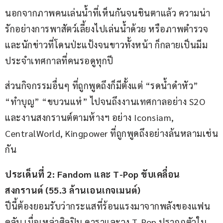
นอกจากภาพคนเล่นน้ำที่เห็นกันจนชินตาแล้ว ความน่า
รักอย่างการพาสัตว์เลี้ยงไปเล่นน้ำด้วย หรือภาพตำรวจ
และนักข่าวที่โดนป่ะแป้งจนขาวทั้งหน้า ก็กลายเป็นมีม
ประจำเทศกาลที่คนรอดูทุกปี
ส่วนกิจกรรมอื่นๆ ที่ถูกพูดถึงก็มีตั้งแต่ “รดน้ำดำหัว” 
“ทำบุญ” “ขบวนแห่” ไปจนถึงงานเทศกาลอย่าง S2O 
และงานสงกรานต์ตามห้างฯ อย่าง Iconsiam, 
CentralWorld, Kingpower ที่ถูกพูดถึงอย่างล้นหลามเช่น
กัน
ประเด็นที่ 
2: Fandom 
และ 
T-Pop 
ขับเคลื่อน
สงกรานต์ (
55.3 
ล้านเอนเกจเมนต์)
ปีนี้ต้องยอมรับว่ากระแสที่ร้อนแรงมาจากพลังของแฟน
คลับ เมื่อเหล่าศิลปิน ดาราและวง T-Pop ปรากฏตัวใน