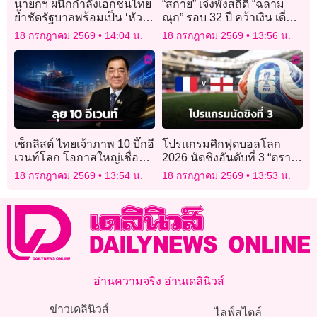
นายกฯ ผนึกกำลังเอกชนไทย
“สกาย” เจ๋งพังสถิติ “ฉลาม
ย้ำชัดรัฐบาลพร้อมเป็น ‘หัว
ณุก” รอบ 32 ปี คว้าเงิน เดี่ยว
หมู่ทะลวงฟัน’ เปิดทางลงทุน
ผสม 200 ม. “มาเรีย” ฟอร์ม
18 กรกฎาคม 2569
14:04 น.
18 กรกฎาคม 2569
13:56 น.
แจ่ม คว้าทอง “ศึกเอเชียนเอ
จกรุ๊ป 2026”
เช็กลิสต์ ไทยเจ้าภาพ 10 บิ๊กอี
โปรแกรมศึกฟุตบอลโลก
เวนท์โลก โอกาสใหญ่เชื่อมสู่
2026 นัดชิงอันดับที่ 3 “ตรา
โลก
ไก่ ดวล สิงโตคำราม”
18 กรกฎาคม 2569
13:54 น.
18 กรกฎาคม 2569
13:53 น.
อ่านความจริง อ่านเดลินิวส์
ข่าวเดลินิวส์
ไลฟ์สไตล์