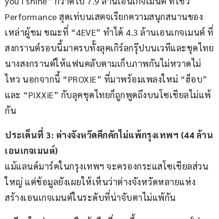
you i shine” กวาดไป 7.9 ล้านเอนเกจเมนต์ ที่โชว์ 
Performance สุดเท่บนเสตจเรียกความสนุกสนานของ
เหล่าผู้ชม ขณะที่ “4EVE” ทำได้ 4.3 ล้านเอนเกจเมนต์ ที่
สงกรานต์รอบนี้มาครบทั้งลุคเกิร์ลกรุ๊ปบนเวทีและชุดไทย
นางสงกรานต์ให้แฟนคลับตามเก็บภาพกันไม่หวาดไม่
ไหว นอกจากนี้ “PROXIE” ที่มาพร้อมเพลงใหม่ “ฮ็อบ” 
และ “PiXXiE” กับลุคชุดไทยก็ถูกพูดถึงบนโซเชียลไม่แพ้
กัน
ประเด็นที่ 
3: 
ต่างจังหวัดคึกคักไม่แพ้กรุงเทพฯ (
44 
ล้าน
เอนเกจเมนต์)
แม้แลนด์มาร์คในกรุงเทพฯ จะครองกระแสโซเชียลส่วน
ใหญ่ แต่ข้อมูลยังเผยให้เห็นว่าต่างจังหวัดหลายแห่ง
สร้างเอนเกจเมนต์ในระดับที่น่าจับตาไม่แพ้กัน