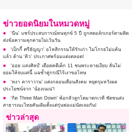
ข่าวยอดนิยมในหมวดหมู่
‘นีน’ แชร์ประสบการณ์ทนทุกข์ 5 ปี ถูกสตอล์กเกอร์ตามติด
ส่งข้อความคุกคามไม่เว้นวัน
‘เป็กกี้ ศรีธัญญา’ อโหสิกรรมให้รักเก่า ไม่โกรธไม่แค้น
แล้ว ด้าน ‘คิว’ ประกาศพร้อมแต่งตลอด!
‘ออย แสงศิลป์’ เดือดคดีเด็ก 11 ชนพระหายเงียบ ลั่นไม่
ยอมให้จบแค่นี้ แฉซ้ำคู่กรณีไร้เงาขอโทษ
‘หงา คาราวาน’ แต่งกลอนเตือนสังคม หยุดรุมหวังผล
ประโยชน์จาก ‘น้องเนเน่’!
‘กิต Three Man Down’ พ้อกลัวลูกโตมาตกเวที ซัดขนส่ง
สาธารณะไทยคันเดิมตั้งแต่รุ่นพ่อแม่นัดเจอกัน!
ข่าวล่าสุด