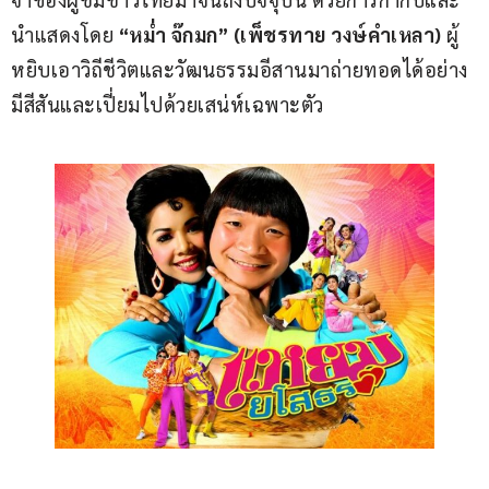
นำแสดงโดย
 “หม่ำ จ๊กมก” (เพ็ชรทาย วงษ์คำเหลา)
 ผู้
หยิบเอาวิถีชีวิตและวัฒนธรรมอีสานมาถ่ายทอดได้อย่าง
มีสีสันและเปี่ยมไปด้วยเสน่ห์เฉพาะตัว