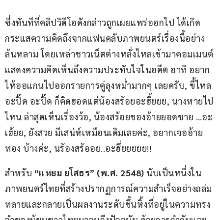
ซึ่งทันทีที่คลิปวิดีโอดังกล่าวถูกเผยแพร่ออกไป ได้เกิด
กระแสความคิดถึงจากแฟนคลับภาพยนตร์เรื่องนี้อย่าง
ล้นหลาม โดยเหล่าชาวเน็ตต่างหลั่งไหลเข้ามาคอมเมนต์
แสดงความคิดเห็นถึงความประทับใจในอดีต อาทิ อยาก
ไห้ออแกนไปออกรายการคู่ลุงหม่ำมากๆ เลยครับ, ขี้ไหล 
อะปิ๊ด อะปิ๊ด ก็คิดฮอดแต่น้องสร้อยอะฮึ้ยยย, นางหายไป
ไหน ล่าสุดเห็นเรื่องว้อ, น้องสร้อยของอ้ายยอดชาย …อะ
เฮ้ยย, ยังสวย มีเสน่ห์เหมือนเดิมเลยค่ะ, อยากเจออ้าย
ทอง บ้างค่ะ, นร้องสร้ออย..อะฮึ่ยยยยย!!
สำหรับ 
“แหยม ยโสธร” (พ.ศ. 2548) 
นับเป็นหนึ่งใน
ภาพยนตร์ไทยที่สร้างปรากฏการณ์ความสำเร็จอย่างถล่ม
ทลายและกลายเป็นผลงานระดับขึ้นหิ้งที่อยู่ในความทรง
จำของผู้ชมชาวไทยมาจนถึงปัจจุบัน ด้วยการกำกับและ