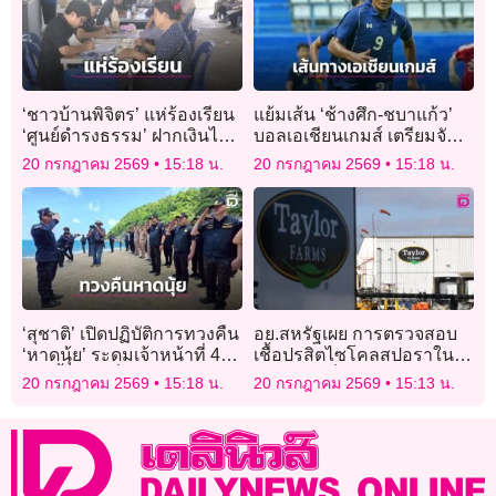
‘ชาวบ้านพิจิตร’ แห่ร้องเรียน
แย้มเส้น ‘ช้างศึก-ชบาแก้ว’
‘ศูนย์ดำรงธรรม’ ฝากเงินไว้
บอลเอเชียนเกมส์ เตรียมจับ
ใช้ยามเกษียณ แต่กลับถอน
สลาก
20 กรกฎาคม 2569
15:18 น.
20 กรกฎาคม 2569
15:18 น.
ไม่ได้สักบาท
‘สุชาติ’ เปิดปฏิบัติการทวงคืน
อย.สหรัฐเผย การตรวจสอบ
‘หาดนุ้ย’ ระดมเจ้าหน้าที่ 400
เชื้อปรสิตไซโคลสปอราใน
นายรื้อถอนสิ่งปลูกสร้างรุก
ประเทศ “เป็นผลบวกปลอม”
20 กรกฎาคม 2569
15:18 น.
20 กรกฎาคม 2569
15:13 น.
ป่า