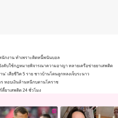
ู่พนักงาน ทำเพราะติดหนี้พนันบอล
าพ บังคับใช้กฎหมายพิจารณาความอาญา ทลายเครือข่ายยาเสพติด
าน’ เสียชีวิต 5 ราย ชาวบ้านโดนลูกหลงเจ็บระนาว
าร หอบเงินล้านหนีกบดานโคราช
ร์ตี้ยาเสพติด 24 ชั่วโมง