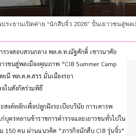
ประธานเปิดค่าย “นักสืบจิ๋ว 2026” ปั้นเยาวชนสู่พลเ
รตำรวจสอบสวนกลาง พล.ต.ท.ณัฐศักดิ์ เชาวนาศัย 
ยาวชนสู่พลเมืองคุณภาพ “CIB Summer Camp 
ดยมี พล.ต.ต.สรร มั่นเมืองรยา 
นสังกัดร่วมพิธี
ะสงค์หลักเพื่อปลูกฝังระเบียบวินัย การเคารพ
แก่บุตรหลานข้าราชการตำรวจและเยาวชนทั่วไปใน
นวน 150 คน ผ่านแนวคิด “ภารกิจนักสืบ CIB รุ่นจิ๋ว” 