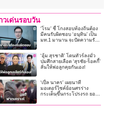
่าวเด่นรอบวัน
‘โรม’ ชี้ โกงสอบท้องถิ่นต้อง
มีคนรับผิดชอบ ‘อนุทิน’ เป็น
มท.1 มานาน จะปัดความรับ
ผิดชอบไม่ได้เด็ดขาด
‘อุ้ม สุรชาติ’ โดนทัวร์ลงมั่ว
ปมศึกสายเลือด ‘สุรชัย-ร็อคกี้’
ลั่นให้พ่อลูกคุยกันเอง!
‘เปิ้ล นาคร’ เผยนาที
มอเตอร์ไซค์ย้อนศรร่าง
กระเด็นขึ้นกระโปรงรถ ยอม
ไม่เอาเรื่องพร้อมช่วยออกค่า
ซ่อม