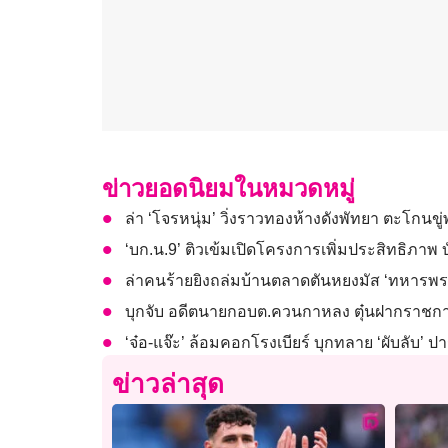
ข่าวยอดนิยมในหมวดหมู่
ล่า ‘โจรหนุ่ม’ วิ่งราวทองห้างดังพัทยา ตะโกนข
‘บก.น.9’ ติวเข้มเปิดโครงการเพิ่มประสิทธิภ
ล่าคนร้ายยิงถล่มบ้านตลาดตันหยงมัส ‘ทหารพร
บุกจับ อดีตนายกอบต.ควนกาหลง ตุ๋นฝากราชก
‘จ๋อ-แจ๊ะ’ ล้อมคอกโรงเบียร์ บุกทลาย ‘ผับลับ’ ปา
ข่าวล่าสุด