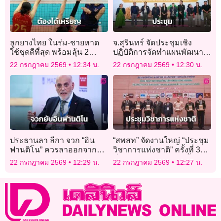
ลูกยางไทย ในร่ม-ชายหาด
จ.สุรินทร์ จัดประชุมเชิง
ใช้ชุดดีที่สุด พร้อมลุ้น 2
ปฏิบัติการจัดทำแผนพัฒนา
เหรียญ ศึกเอเชียนเกมส์ 2026
จังหวัด 5 ปี
22 กรกฎาคม 2569
12:34 น.
22 กรกฎาคม 2569
12:30 น.
ประธานลา ลีกา จวก “อิน
“สพสท” จัดงานใหญ่ “ประชุม
ฟานติโน” ควรลาออกจาก
วิชาการแห่งชาติ” ครั้งที่ 39
ปธ.ฟีฟ่า
ที่อุดรธานี 18-20 พ.ย.นี้
22 กรกฎาคม 2569
12:29 น.
22 กรกฎาคม 2569
12:27 น.