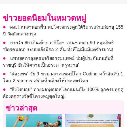
ข่าวยอดนิยมในหมวดหมู่
ผงะ! คนงานยกพื้น พบโครงกระดูกใต้วิหารเก่าแก่อายุ 155
ปี วัดดังกลางกรุง
ยายวัย 86 เดินเท้ากว่ากิโลฯ วอนช่วยตา 90 หลุดสิทธิ
‘บัตรคนจน’ ระบบแจ้งมีรถ 2 คัน ทั้งที่ไม่มีแม้แต่จักรยาน!
แพทยสภาลุยสอบจริยธรรมแพทย์ ปมผู้ประกันตนดับที่
ราชบุรี ยันให้ความเป็นธรรม ‘ครูทราย’
‘น้องเพซ’ วัย 9 ขวบ ผงาดแชมป์โลก Coding คว้าอันดับ 1
โลก 2 รายการ สร้างชื่อเสียงให้ประเทศไทย
“สิงโตบอย” ทายผลฟุตบอลโลกแม่นเป๊ะ 100% ถูกครบทุกคู่
ต้องตกรางวัลซี่โครงหมูชุดใหญ่!
ข่าวล่าสุด