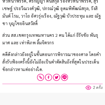
หัวหน้าพรรค, ศิริกัญญา ตันสกุล รองหัวหน้าพรรค, สุร
เชษฐ์ ประวีณวงศ์วุฒิ, ปกรณ์วุฒิ อุดมพิพัฒน์สกุล, รังสิ
มันต์ โรม, วาโย อัศวรุ่งเรือง, ณัฐวุฒิ บัวประทุม และ ณัฐ
ชา บุญไชยอินสวัสดิ์
ส่วน สส.เขตกรุงเทพมหานคร 2 คน ได้แก่ ธีรัจชัย พันธุ
มาศ และ เท่าพิภพ ลิ้มจิตรกร
คดีดังกล่าวยังอยู่ในขั้นตอนการพิจารณาของศาล โดยคำ
สั่งรับฟ้องครั้งนี้ยังไม่ถือเป็นคำตัดสินถึงที่สุดในประเด็น
ข้อกล่าวหาแต่อย่างใด.
2 ครั้ง