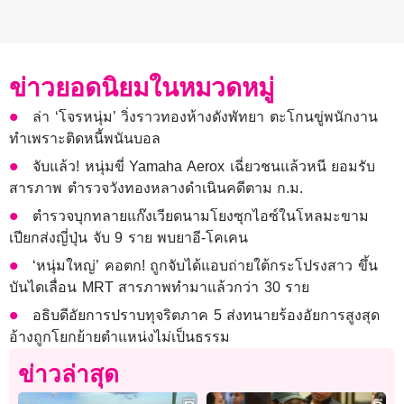
ข่าวยอดนิยมในหมวดหมู่
ล่า ‘โจรหนุ่ม’ วิ่งราวทองห้างดังพัทยา ตะโกนขู่พนักงาน
ทำเพราะติดหนี้พนันบอล
จับแล้ว! หนุ่มขี่ Yamaha Aerox เฉี่ยวชนแล้วหนี ยอมรับ
สารภาพ ตำรวจวังทองหลางดำเนินคดีตาม ก.ม.
ตำรวจบุกทลายแก๊งเวียดนามโยงซุกไอซ์ในโหลมะขาม
เปียกส่งญี่ปุ่น จับ 9 ราย พบยาอี-โคเคน
‘หนุ่มใหญ่’ คอตก! ถูกจับได้แอบถ่ายใต้กระโปรงสาว ขึ้น
บันไดเลื่อน MRT สารภาพทำมาแล้วกว่า 30 ราย
อธิบดีอัยการปราบทุจริตภาค 5 ส่งทนายร้องอัยการสูงสุด
อ้างถูกโยกย้ายตำแหน่งไม่เป็นธรรม
ข่าวล่าสุด