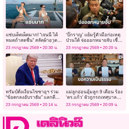
แซ่บเด็ดเผ็ดมาก! “เจนนี่ ได้
‘บิ๊กราญ’ แย้มรู้ตัวมือก่อเหตุ
หมดถ้าสดชื่น” สลัดผ้าอวด
ป่วนใต้ จ่อออกหมายจับ เชื่อ
หุ่นเป๊ะผอมเพรียวเซ็กซี่ขั้น
3 เหตุการณ์โยงกลุ่มเดียวกัน
23 กรกฎาคม 2569
20:30 น.
23 กรกฎาคม 2569
20:20 น.
สุด!
ทรัมป์ตั้งเงื่อนไขซาอุฯ ร่วม
แม่ลูกอ่อนอุ้มลูก 9 เดือน ร้อง
“ข้อตกลงอับราฮัม” แลกดี
‘ดร.แก้ว’ ผัวถูกรถเทศบาลชน
ลนิวเคลียร์กับสหรัฐ
ดับ 9 เดือนคดีไม่คืบ ซ้ำซอง
23 กรกฎาคม 2569
20:14 น.
23 กรกฎาคม 2569
20:09 น.
งานศพหาย