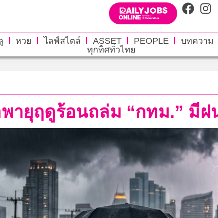
ู
หวย
ไลฟ์สไตล์
ASSET
PEOPLE
บทความ
ทุกทิศทั่วไทย
พายุฤดูร้อนถล่ม “กทม.” มี