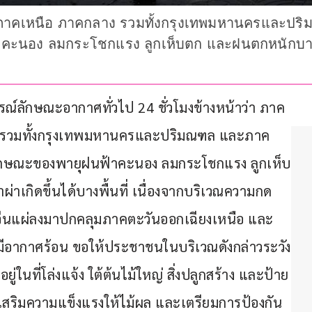
อ ภาคเหนือ ภาคกลาง รวมทั้งกรุงเทพมหานครและปร
าคะนอง ลมกระโชกแรง ลูกเห็บตก และฝนตกหนักบางแห
ากรณ์ลักษณะอากาศทั่วไป 24 ชั่วโมงข้างหน้าว่า ภาค
ง รวมทั้งกรุงเทพมหานครและปริมณฑล และภาค
มีลักษณะของพายุฝนฟ้าคะนอง ลมกระโชกแรง ลูกเห็บ
าเกิดขึ้นได้บางพื้นที่ เนื่องจากบริเวณความกด
ีนแผ่ลงมาปกคลุมภาคตะวันออกเฉียงเหนือ และ
อากาศร้อน ขอให้ประชาชนในบริเวณดังกล่าวระวัง
่ในที่โล่งแจ้ง ใต้ต้นไม้ใหญ่ สิ่งปลูกสร้าง และป้าย
สริมความแข็งแรงให้ไม้ผล และเตรียมการป้องกัน