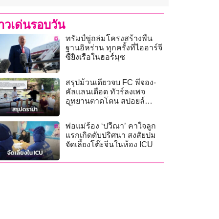
่าวเด่นรอบวัน
ทรัมป์ขู่ถล่มโครงสร้างพื้น
ฐานอิหร่าน ทุกครั้งที่ไออาร์จี
ซียิงเรือในฮอร์มุซ
สรุปม้วนเดียวจบ FC พี่จอง-
คัลแลนเดือด ทัวร์ลงเพจ
อุทยานตาดโตน สปอยล์
เนื้อหาหรือหวงเกินพอดี?
พ่อแม่ร้อง ‘ปวีณา’ คาใจลูก
แรกเกิดดับปริศนา สงสัยปม
จัดเลี้ยงโต๊ะจีนในห้อง ICU