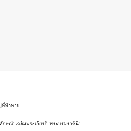
่ที่ท้าทาย
ษณ์’ เฉลิมพระเกียรติ ‘พระบรมราชินี’