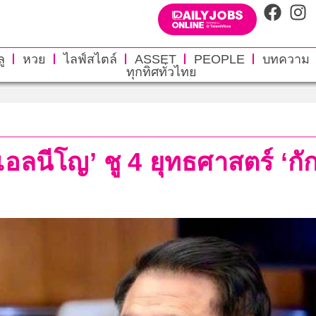
ู
หวย
ไลฟ์สไตล์
ASSET
PEOPLE
บทความ
ทุกทิศทั่วไทย
อลนีโญ’ ชู 4 ยุทธศาสตร์ ‘กัก