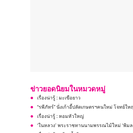
ข่าวยอดนิยมในหมวดหมู่
เรื่องน่ารู้ : มะเขือยาว
“รพีภัทร์” นั่งเก้าอี้ปลัดเกษตรฯคนใหม่ โจทย์ใหญ
เรื่องน่ารู้ : หอมหัวใหญ่
‘ในหลวง’ พระราชทานนามพรรณไม้ใหม่ ‘พิมลลัก