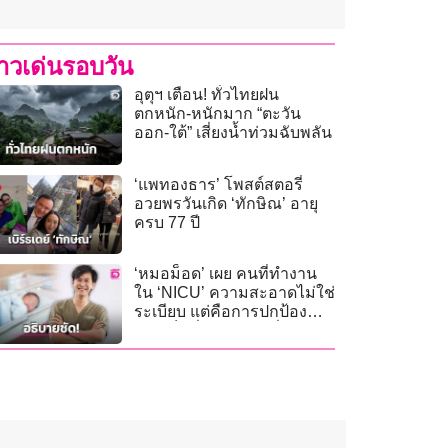
่าวเด่นรอบวัน
อุตุฯ เตือน! ทั่วไทยฝน
ตกหนัก-หนักมาก “ตะวัน
ออก-ใต้” เสี่ยงน้ำท่วมฉับพลัน
‘แพทองธาร’ โพสต์สตอรี่
อวยพรวันเกิด ‘ทักษิณ’ อายุ
ครบ 77 ปี
‘หมอม็อด’ เผย คนที่ทำงาน
ใน ‘NICU’ ความสะอาดไม่ใช่
ระเบียบ แต่คือการปกป้อง
ชีวิตเด็กที่เปราะบางที่สุด