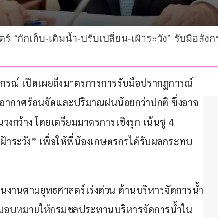
์ “กักเก็บ-เติมน้ำ-ปรับเปลี่ยน-เฝ้าระวัง” รับมือส
ะสหกรณ์ เปิดเผยถึงมาตรการการรับมือปรากฏการณ์ 
พอากาศร้อนจัดและปริมาณฝนน้อยกว่าปกติ ซึ่งอาจ
วงกว้าง โดยเตรียมมาตรการเชิงรุก เน้นชู 4 
เฝ้าระวัง” เพื่อให้พี่น้องเกษตรกรได้รับผลกระทบ
ำเนินงานตามยุทธศาสตร์เร่งด่วน ด้านบริหารจัดการน้ำ
มอบหมายให้กรมชลประทานบริหารจัดการน้ำใน