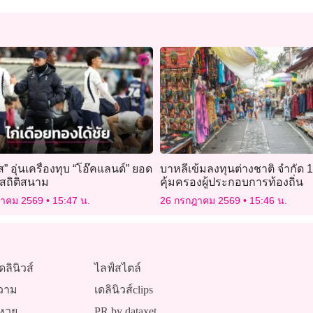
ส” อุ่นเครื่องทุบ “โอ๊คแลนด์” ยอด
บาหลีเข้มลงทุนต่างชาติ จำกัด 1
สถิติสนาม
คุ้มครองผู้ประกอบการท้องถิ่น
ฎาคม 2569
15:47 น.
26 กรกฎาคม 2569
15:46 น.
ดลินิวส์
ไลฟ์สไตล์
วาม
เดลินิวส์clips
หวย
PR by dataxet