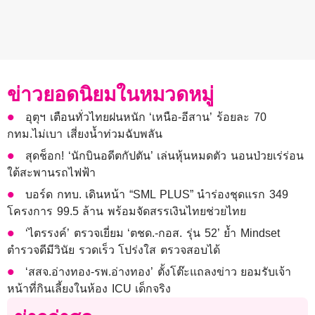
ข่าวยอดนิยมในหมวดหมู่
อุตุฯ เตือนทั่วไทยฝนหนัก ‘เหนือ-อีสาน’ ร้อยละ 70
กทม.ไม่เบา เสี่ยงน้ำท่วมฉับพลัน
สุดช็อก! ‘นักบินอดีตกัปตัน’ เล่นหุ้นหมดตัว นอนป่วยเร่ร่อน
ใต้สะพานรถไฟฟ้า
บอร์ด กทบ. เดินหน้า “SML PLUS” นำร่องชุดแรก 349
โครงการ 99.5 ล้าน พร้อมจัดสรรเงินไทยช่วยไทย
‘ไตรรงค์’ ตรวจเยี่ยม ‘ตชด.-กอส. รุ่น 52’ ย้ำ Mindset
ตำรวจดีมีวินัย รวดเร็ว โปร่งใส ตรวจสอบได้
‘สสจ.อ่างทอง-รพ.อ่างทอง’ ตั้งโต๊ะแถลงข่าว ยอมรับเจ้า
หน้าที่กินเลี้ยงในห้อง ICU เด็กจริง