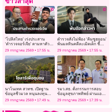
ข่าวล่าสุด
‘โปลิสไทย’ เร่งประสาน
ตำรวจสั่งไม่ฟ้อง ‘คิมซูฮยอน’
‘ตำรวจจอร์เจีย’ ตามหาตัว
พ้นมลทินคดีละเมิดเด็ก ชี้
‘ฮลุน โซโล่’ ยูทูบเบอร์ชาว
คลิปเสียงแฉมีสัมพันธ์ ม.2
29 กรกฎาคม 2569
17:55 น.
29 กรกฎาคม 2569
17:55 น.
ไทย
ที่แท้เป็น AI
นาโนเทค สวทช. เปิดฐาน
รมว.สธ. ตั้งกรรมการสอบ
ข้อมูลชีวมวล หนุนลงทุน
ข้อมูลสุขภาพทิพย์ ผ่านแอป
พลังงานชีวภาพ
‘หมอพร้อม’
29 กรกฎาคม 2569
17:49 น.
29 กรกฎาคม 2569
17:39 น.