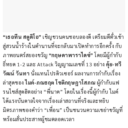
“เธอทีน สตูดิโอ” 
เชิญชวนคนชอบลองดี เตรียมตีตั๋วเข้า
สู่สวนน้ำร้างในตำนานที่จะกลับมาเปิดทำการอีกครั้ง กับ
ภาพยนตร์สยองขวัญ 
“กฤษดาพาราไดซ์”
 โดยมีผู้กำกับ 
ธี่หยด 1-2 และ Attack วิญญาณเลขที่ 13 อย่าง 
คุ้ย
-ทวี
วัฒน์ วันทา
 นั่งแทนโปรดิวเซอร์ ผลงานการกำกับเรื่อง
ล่าสุดของ 
ไมค์
-ภณธฤต โชติกฤษฎาโสภณ
 ผู้กำกับแฟ
รนไชส์สุดฮิตอย่าง “พี่นาค” โดยในเรื่องนี้ผู้กำกับ ไมค์ 
ได้แรงบันดาลใจจากเรื่องเล่าสถานที่จริงและหยิบ
มิตรภาพของคำว่า “เพื่อน” เป็นชนวนความเขย่าขวัญที่
พร้อมสั่นประสาทผู้ชมตลอดเวลา