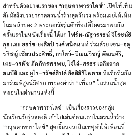
สำหรับตัวอย่างแรกของ 
“กฤษดาพาราไดซ์” 
เปิดให้เห็น
สัมผัสถึงบรรยากาศสวนน้ำร้างสุดวังเวง พร้อมเผยให้เห็น
โฉมหน้าของ 2 พระเอกวัยรุ่นตัวท็อปที่โคจรมาพบกัน
ครั้งแรกในหนังเรื่องนี้ ได้แก่ 
โฟร์ท
-ณัฐวรรธน์ จิโรชน์ธิ
กุล 
และ
 ยอร์ช
-ยงศิลป์ วงศ์พนิตนนท์ 
ร่วมด้วย 
เซน
–
จตุ
รวิชญ์
เชี่ยวประสิทธิ์, กาโตว์
–
ปัณณวิชญ์
พัฒนศิริ, 
เตย
–
วรพัช ภัคภัทรพรพบ
, ไจ๋ไจ๋
–
สรธร เฉลิมลาภ
สมบัติ 
และ 
ยูโร
–
วรัชต์ธิปต์ กิตติสิริไพศาล
 ที่แท็กทีมกัน
มาร่วมพิสูจน์มิตรภาพของคำว่า “เพื่อน” ในสวนน้ำสุด
หลอนในตำนานแห่งนี้
            “กฤษดาพาราไดซ์” เป็นเรื่องราวของกลุ่ม
นักเรียนวัยรุ่นลองดี เข้าไปเล่นซ่อนแอบในสวนน้ำร้าง  
“กฤษดาพาราไดซ์” สุดเฮี้ยนจนเป็นเหตุทำให้เพื่อนที่