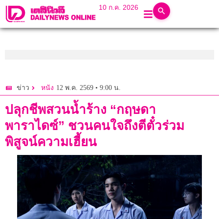
10 ก.ค. 2026
12 พ.ค. 2569 • 9:00 น.
ข่าว
หนัง
ปลุกชีพสวนน้ำร้าง “กฤษดา
พาราไดซ์” ชวนคนใจถึงตีตั๋วร่วม
พิสูจน์ความเฮี้ยน