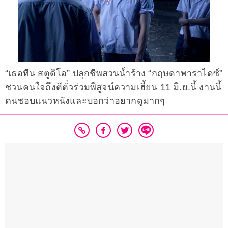
“เธอทีน สตูดิโอ” ปลุกชีพสวนน้ำร้าง “กฤษดาพาราไดซ์”
ชวนคนใจถึงตีตั๋วร่วมพิสูจน์ความเฮี้ยน 11 มิ.ย.นี้ งานนี้
คนชอบแนวหนังและบอกว่าอยากดูมากๆ