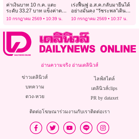
ค่าเงินบาท 10 ก.ค. แตะ
เร่งฟื้นฟู อ.ส.ค.กลับมายืนได้
ระดับ 33.27 บาท แข็งค่าตาม
อย่างมั่นคง “วัชระพล”เดิน
ทิศทางเงินสกุลเอเชีย
หน้าปลดล็อกปัญหาโคนม
10 กรกฎาคม 2569
10:39 น.
10 กรกฎาคม 2569
10:37 น.
ไทย
อ่านความจริง อ่านเดลินิวส์
ข่าวเดลินิวส์
ไลฟ์สไตล์
บทความ
เดลินิวส์clips
ดวง-หวย
PR by dataxet
ติดต่อโฆษณา
ร่วมงานกับเรา
ติดต่อเรา