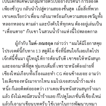
เป็นเด็กพิเศษในกลุ่มหายตัวไปอย่างปริศนา การลองดี
เพียงชั่ววูบ กลับนำไปสู่ความสยองขั้นสุด  เมื่อสิ่งที่พวก
เขาเคยเรียกว่าเพื่อน กลับมาพร้อมกับความสยองขวัญทั้ง
หลอกหลอน ตามล่า และบังคับให้ทุกคน ต้องอยู่เล่นเป็น 
“เพื่อนตาย” กับเขา ในสวนน้ำร้างแห่งนี้ไปตลอดกาล
            ผู้กำกับ 
ไมค์-ภณธฤต
 กล่าวว่า “ผมได้มีโอกาสคุย
โปรเจคต์นี้กับทาง 13 สตูดิโอ ซึ่งที่นี่สนใจก็เลยเกิดโปร
เจ็กต์นี้ขึ้นมา ผู้ใหญ่ให้การต้อนรับดี เขาขอให้หนังสนุก
และออกมาดีที่สุด ทุ่มงบเต็มที่ เพราะหนังต้องถ่ายที่
เชียงใหม่เกือบทั้งเรื่องและทำ CG ค่อนข้างเยอะ ถามว่า
ไอเดียของหนังมาจากไหน ผมไปเจอสวนน้ำร้างแห่ง
หนึ่ง ก็เลยคิดต่อยอดว่า เราเคยเห็นหนังสวนสนุกร้างมา
แล้ว ยังไม่เคยมีสวนน้ำร้างเลย ก็ไปดูโลเกชั่นที่เชียงใหม่ 
แล้วก็เอามาเขียนบทครับ ใช้เวลาในการพัฒนาบทมา