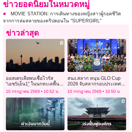
ข่าวยอดนิยมในหมวดหมู่
MOVIE STATION: การเดินทางของหญิงสาวผู้รอดชีวิต
จากการล่มสลายของคริปตอนใน “SUPERGIRL”
ข่าวล่าสุด
ออสเตรเลียพบเชื้อไวรัส
สนง.สลาก หนุน GLO Cup
“เอช5เอ็น1” ในนกทะเลพื้น
2026 จับสลากรอบประเทศ
เมืองเป็นครั้งแรก
เฟ้นหาสุดยอดแข้งเยาวชน
10 กรกฎาคม 2569
10:52 น.
10 กรกฎาคม 2569
10:50 น.
และ GLO STAR รุ่นสอง