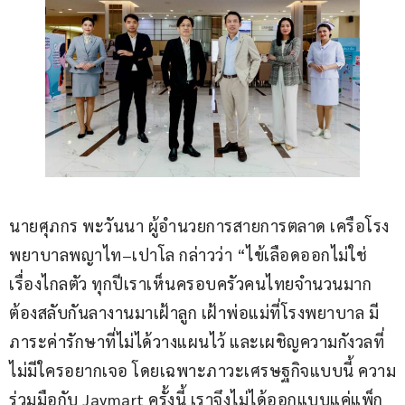
นายศุภกร พะวันนา ผู้อำนวยการสายการตลาด เครือโรง
พยาบาลพญาไท–เปาโล กล่าวว่า “ไข้เลือดออกไม่ใช่
เรื่องไกลตัว ทุกปีเราเห็นครอบครัวคนไทยจำนวนมาก
ต้องสลับกันลางานมาเฝ้าลูก เฝ้าพ่อแม่ที่โรงพยาบาล มี
ภาระค่ารักษาที่ไม่ได้วางแผนไว้ และเผชิญความกังวลที่
ไม่มีใครอยากเจอ โดยเฉพาะภาวะเศรษฐกิจแบบนี้ ความ
ร่วมมือกับ Jaymart ครั้งนี้ เราจึงไม่ได้ออกแบบแค่แพ็ก