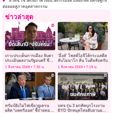
สวทช.โชว์ศักยภาพวิจัยนวัตกรรมสัตว์เลี้ยง-สัตว์เศรษฐกิจ
ต่อยอดสู่ภาคอุตสาหกรรม
ข่าวล่าสุด
เกาะประเด็นการเมือง จับตา
‘อิ๊งค์’ โพสต์ไอจีโต้กระแสดีล
ประเมินผลงานรัฐมนตรี ขีด
ลับโมนาโก ลั่น โนดีลลับครับ
เส้น 1 ปี ‘ปรับครม.’
1 สิงหาคม 2569
7:30 น.
1 สิงหาคม 2569
7:19 น.
ทรัมป์ยังไม่ไฟเขียวยูเครน
บทจ.รุ่น 3 ยกทัพบุกโรงงาน
ผลิต “แพทริออต” ชี้ถ่ายทอด
BYD ปักหมุดไทยฮับยานยนต์