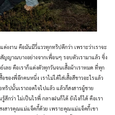
แต่งงาน คือมันมีวี่แววทุกทริปดีกว่า เพราะว่าเราจะ
มมีสัญญาณบางอย่างจากเพื่อนๆ รอบตัวเรามาแล้ว ซึ่ง
เลย คือเราก็แต่งตัวทุกวันจนเสื้อผ้าเราหมด ที่ทุก
้อของพี่อีกคนหนึ่ง เราไม่ได้ใส่เสื้อสีขาวอะไรแล้ว
ว คือทริปนั้นเราถอดใจไปแล้ว แล้วก็สงสารผู้ชาย
ึกว่า ไม่เป็นไรพี่ กลางฝนก็ได้ ยังไงก็ได้ คือเรา
็สงสารคุณแม่แจ็คกี้ด้วย เพราะคุณแม่แจ็คกี้เขา