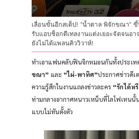
เลื่อนขั้นอีกสเต็ป! "น้ำตาล พิจักขณา" ขึ
รับแอบช็อกดีเทลงานแต่งเยอะจัดจนอาจต้
ยังไม่ได้แพลนคิววิวาห์!
ทำเอาแฟนคลับฟินจิกหมอนกันทั้งประเทศ ห
ขณา”
 และ 
“ไผ่-พาทิศ”
ประกาศข่าวดีเ
ความรู้สึกในงานแถลงข่าวละคร 
“รักได้ห
ท่ามกลางอากาศหนาวเหน็บที่โลโฟเทนนั้
แบบไม่ทันตั้งตัว