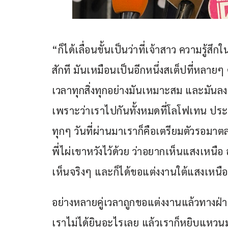
“ก็ได้เลื่อนขั้นเป็นว่าที่เจ้าสาว ความรู้สึก
สักที มันเหมือนเป็นอีกหนึ่งสเต็ปที่หลายๆ
เวลาทุกสิ่งทุกอย่างมันเหมาะสม และมันลงต
เพราะว่าเราไปกันทั้งหมดที่โลโฟเทน ประมา
ทุกๆ วันที่ผ่านมาเราก็คือเตรียมตัวรอมาต
พี่ไผ่เขาหวังไว้ด้วย ว่าอยากเห็นแสงเหนือ
เห็นจริงๆ และก็ได้ขอแต่งงานใต้แสงเหนือจ
อย่างหลายคู่เวลาถูกขอแต่งงานแล้วทางฝ่า
เราไม่ได้ยินอะไรเลย แล้วเราก็หยิบแหวนมา