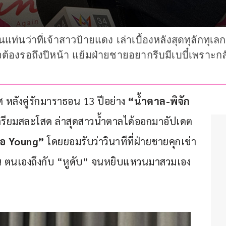
้นแท่นว่าที่เจ้าสาวป้ายแดง เล่าเบื้องหลังสุดทุลักทุเ
องรอถึงปีหน้า แย้มฝ่ายชายอยากรีบมีเบบี๋เพราะกลัว
ลังคู่รักมาราธอน 13 ปีอย่าง 
“น้ำตาล-พิจัก
ตรียมสละโสด ล่าสุดสาวน้ำตาลได้ออกมาอัปเดต
รือ Young”
 โดยยอมรับว่าวินาทีที่ฝ่ายชายคุกเข่า
น ตนเองถึงกับ “หูดับ” จนหยิบแหวนมาสวมเอง