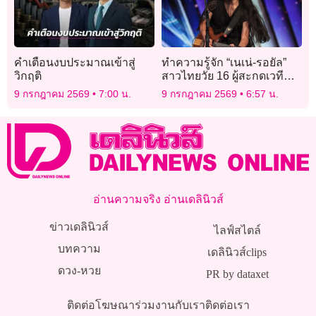
คำเตือนงบประมาณเข้าสู่
ทำความรู้จัก “เนเน่-รอยัล”
วิกฤติ
สาวไทยวัย 16 ผู้สะกดเวที
America’s Got Talent
9 กรกฎาคม 2569
7:00 น.
9 กรกฎาคม 2569
6:57 น.
อ่านความจริง อ่านเดลินิวส์
ข่าวเดลินิวส์
ไลฟ์สไตล์
บทความ
เดลินิวส์clips
ดวง-หวย
PR by dataxet
ติดต่อโฆษณา
ร่วมงานกับเรา
ติดต่อเรา